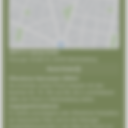
ZMVZ in Leipzig GmbH
Koburger Straße 91, 04416 Markkleeberg
Route finden
Öffentlicher Nahverkehr (ÖPNV)
Sie erreichen unsere Praxis bequem mit den
Buslinien 65, 79, 106 und N9, die in unmittelbarer
Nähe der Praxis in Markkleeberg halten.
Zugangsinformationen
Es stehen praxiseigene oder öffentliche Parkplätze
am Gautzscher Platz und an der Koburger
Straße/Rathausstraße in der Nähe der Praxis zur