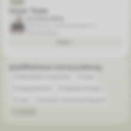
Profil
Unser Team
Dorothea Werler
Zahnärztin, Kinderzahnärztin in
Markkleeberg
Profil
Qualifikationen und Ausstattung
Zahnmedizin Implantate
Cerec
Angstpatienten
Digitales Röntgen
Laser
Dentale Volumentomographie
+3 weitere