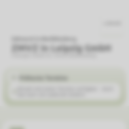
Zahnarzt in Markkleeberg
ZMVZ in Leipzig GmbH
Koburger Straße 91, 04416 Markkleeberg
Früheste Termine
Aktuell sind keine Termine verfügbar - doch
das kann sich jederzeit ändern!