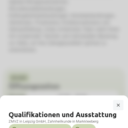
digitale Röntgenaufnahmen,
Wurzelkanalbehandlungen,
Kiefergelenksbehandlungen, Kariesbehandlungen,
Zahnersatz, Prophylaxe, Kinderprophylaxe und
Zahnaufhellung. Unser erfahrenes Team steht Ihnen
mit modernster Technik und individueller Beratung
zur Seite, um Ihre Zahngesundheit optimal zu
unterstützen.
Kontakt
Öffnungszeiten
Montag
07:30 - 18:30
Dienstag
07:30 - 18:30
Qualifikationen und Ausstattung
Mittwoch
07:30 - 12:30
ZMVZ in Leipzig GmbH, Zahnheilkunde in Markkleeberg