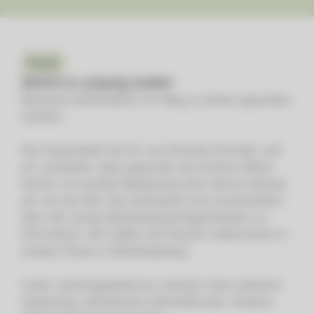
Praxis
ZMVZ in Leipzig GmbH
Moderne Zahnmedizin: Ihr Weg zu einem gesunden
Lächeln.
Ihre Gesundheit hat für uns höchste Priorität, und
wir verstehen, dass gesunde und schöne Zähne
hierfür von großer Bedeutung sind. Gerne nehmen
wir uns die Zeit, Sie umfassend und unverbindlich
über alle unsere Behandlungsmöglichkeiten zu
informieren. Wir heißen Sie herzlich willkommen in
unserer Praxis in Markkleeberg!
Unser Leistungsspektrum umfasst unter anderem
Implantate, ästhetische Zahnheilkunde, Veneers,