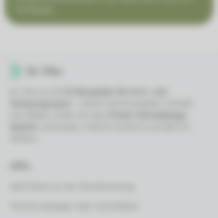
Verfügung.
Dr. Flex ist die
KI-Rezeption für Arzt- und
Zahnarztpraxen
– Online-Terminvergabe, VoiceAI
und WebAI, direkt mit dem
Praxis-Verwaltungs-
System
verbunden. DSGVO-konform und BSI C5-
testiert.
Hilfe
Alles Rund um die Terminbuchung
Termine absagen oder verschieben