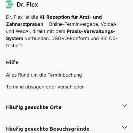
Dr. Flex ist die
KI-Rezeption für Arzt- und
Zahnarztpraxen
– Online-Terminvergabe, VoiceAI
und WebAI, direkt mit dem
Praxis-Verwaltungs-
System
verbunden. DSGVO-konform und BSI C5-
testiert.
Hilfe
Alles Rund um die Terminbuchung
Termine absagen oder verschieben
Häufig gesuchte Orte
Zahnarzt in Berlin
Zahnarzt in Hamburg
Häufig gesuchte Besuchsgründe
Zahnarzt in München