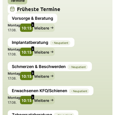
Termine
Früheste Termine
Vorsorge & Beratung
3
Montag
10:15
Weitere
17.08.
Implantatberatung
- Neupatient
3
Montag
10:15
Weitere
17.08.
Schmerzen & Beschwerden
- Neupatient
3
Montag
10:15
Weitere
17.08.
Erwachsenen KFO/Schienen
- Neupatient
3
Montag
10:15
Weitere
17.08.
Zahnersatzberatung