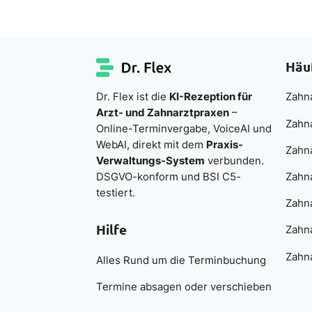
Häu
Dr. Flex ist die
KI-Rezeption für
Zahna
Arzt- und Zahnarztpraxen
–
Zahn
Online-Terminvergabe, VoiceAI und
WebAI, direkt mit dem
Praxis-
Zahn
Verwaltungs-System
verbunden.
DSGVO-konform und BSI C5-
Zahna
testiert.
Zahna
Hilfe
Zahna
Zahna
Alles Rund um die Terminbuchung
Termine absagen oder verschieben