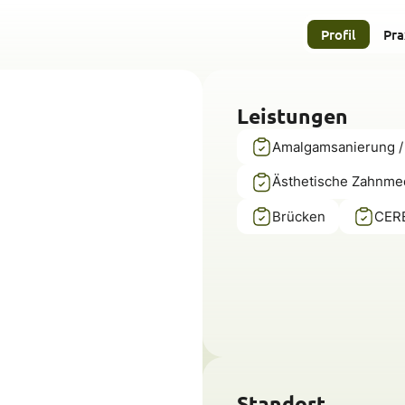
Profil
Pra
Leistungen
Amalgamsanierung /
Ästhetische Zahnme
Brücken
CERE
Standort