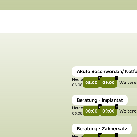
Akute Beschwerden/ Notfa
2
2
Heute
08:00
09:00
Weitere
06.08.
Beratung - Implantat
2
2
Heute
08:00
09:00
Weitere
06.08.
Beratung - Zahnersatz
2
2
Heute