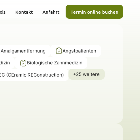
xis
Kontakt
Anfahrt
Termin online buchen
 Amalgamentfernung
Angstpatienten
dizin
Biologische Zahnmedizin
+25 weitere
C (CEramic REConstruction)