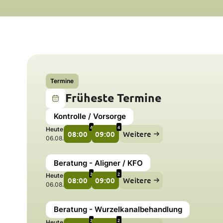
Termine
Früheste Termine
Kontrolle / Vorsorge
4
4
Heute
08:00
09:00
Weitere
06.08.
Beratung - Aligner / KFO
2
2
Heute
08:00
09:00
Weitere
06.08.
Beratung - Wurzelkanalbehandlung
2
2
Heute