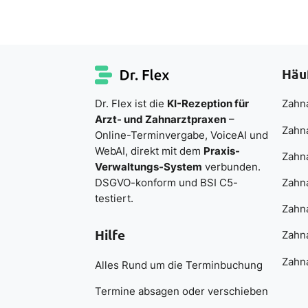
Häu
Dr. Flex ist die
KI-Rezeption für
Zahna
Arzt- und Zahnarztpraxen
–
Zahn
Online-Terminvergabe, VoiceAI und
WebAI, direkt mit dem
Praxis-
Zahn
Verwaltungs-System
verbunden.
DSGVO-konform und BSI C5-
Zahna
testiert.
Zahna
Hilfe
Zahna
Zahna
Alles Rund um die Terminbuchung
Termine absagen oder verschieben