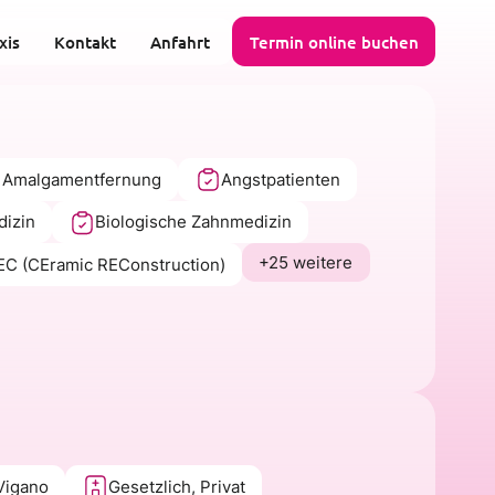
xis
Kontakt
Anfahrt
Termin online buchen
 Amalgamentfernung
Angstpatienten
dizin
Biologische Zahnmedizin
+25 weitere
C (CEramic REConstruction)
Vigano
Gesetzlich, Privat