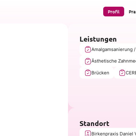
Profil
Pra
Leistungen
Amalgamsanierung /
Ästhetische Zahnme
Brücken
CERE
Standort
Birkenpraxis Daniel 