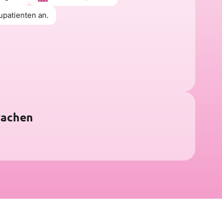
upatienten an.
rachen