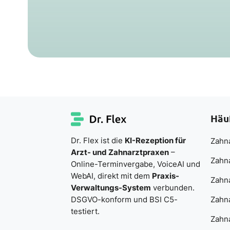
Häu
Dr. Flex ist die
KI-Rezeption für
Zahna
Arzt- und Zahnarztpraxen
–
Zahn
Online-Terminvergabe, VoiceAI und
WebAI, direkt mit dem
Praxis-
Zahn
Verwaltungs-System
verbunden.
DSGVO-konform und BSI C5-
Zahna
testiert.
Zahna