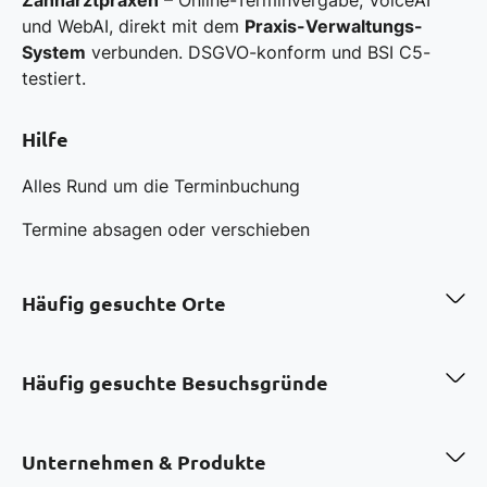
Zahnarztpraxen
– Online-Terminvergabe, VoiceAI
und WebAI, direkt mit dem
Praxis-Verwaltungs-
System
verbunden. DSGVO-konform und BSI C5-
testiert.
Hilfe
Alles Rund um die Terminbuchung
Termine absagen oder verschieben
Häufig gesuchte Orte
Zahnarzt in Berlin
Zahnarzt in Hamburg
Häufig gesuchte Besuchsgründe
Zahnarzt in München
Zahnarzt in Köln
Professionelle Zahnreinigung in Berlin
Zahnarzt in Frankfurt a.M.
Bleaching in München
Unternehmen & Produkte
Zahnarzt in Düsseldorf
Invisalign in Düsseldorf
Zahnarzt in Stuttgart