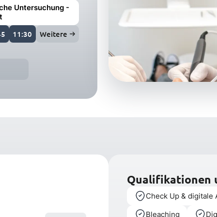
iche Untersuchung -
t
45
11:30
Weitere
Qualifikationen
Check Up & digitale
Bleaching
Dig