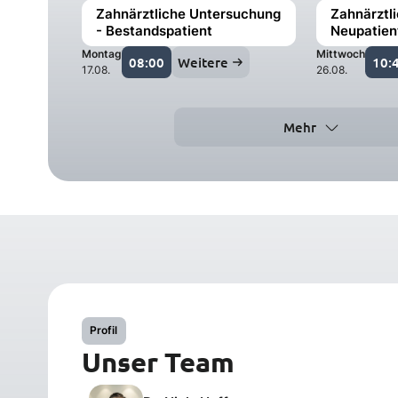
Zahnärztliche Untersuchung
Zahnärztl
- Bestandspatient
Neupatien
Montag
Mittwoch
08:00
Weitere
10:
17.08.
26.08.
Mehr
Profil
Unser Team