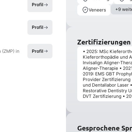
Profil
+9 weit
Veneers
Profil
Zertifizierungen
 (ZMP) in
Profil
• 2025: MSc Kieferorth
Kieferorthopädie und Al
Invisalign Aligner-Thera
Aligner-Therapie • 2021
2019: EMS GBT Prophylax
Provider Zertifizierung
und Dentallabor Laser •
Restorative Dentistry U
DVT Zertifizierung • 2
Gesprochene Sp