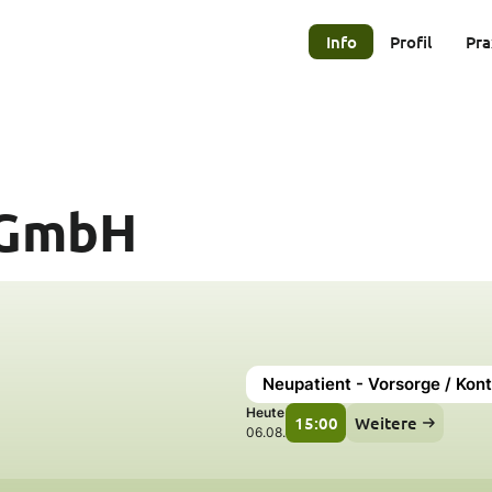
Info
Profil
Pra
 GmbH
Neupatient - Vorsorge / Kont
Heute
15:00
Weitere
06.08.