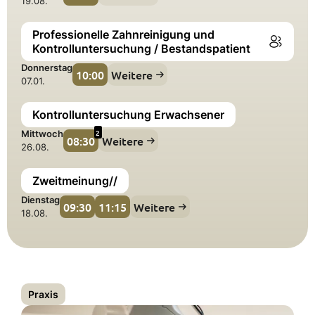
19.08.
Professionelle Zahnreinigung und
Kontrolluntersuchung / Bestandspatient
Donnerstag
10:00
Weitere
07.01.
Kontrolluntersuchung Erwachsener
2
Mittwoch
08:30
Weitere
26.08.
Zweitmeinung//
Dienstag
09:30
11:15
Weitere
18.08.
Praxis