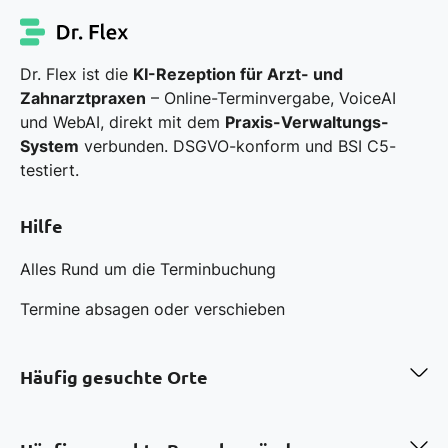
Dr. Flex ist die
KI-Rezeption für Arzt- und
Zahnarztpraxen
– Online-Terminvergabe, VoiceAI
und WebAI, direkt mit dem
Praxis-Verwaltungs-
System
verbunden. DSGVO-konform und BSI C5-
testiert.
Hilfe
Alles Rund um die Terminbuchung
Termine absagen oder verschieben
Häufig gesuchte Orte
Zahnarzt in Berlin
Zahnarzt in Hamburg