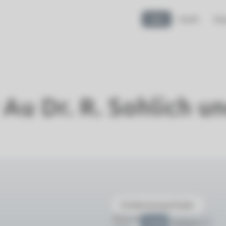
Info
Profil
Pra
Au Dr. R. Sohlich un
Erstberatung Kinder
Mittwoch
14:45
Weitere