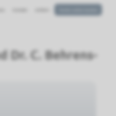
xis
Kontakt
Anfahrt
Termin online buchen
d Dr. C. Behrens-