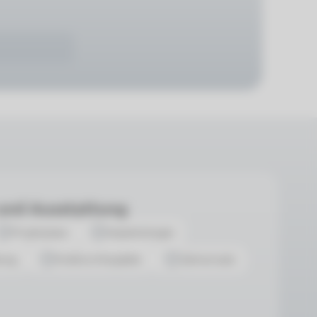
 und Ausstattung
Prophylaxe
Implantologie
ung
Kieferorthopädie
Zahnersatz