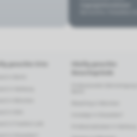
Zugangsinformationen
Barrierefrei, Parkplätze 
fig gesuchte Orte
Häufig gesuchte
Besuchsgründe
rzt in Berlin
Professionelle Zahnreinigung 
arzt in Hamburg
Berlin
arzt in München
Bleaching in München
rzt in Köln
Invisalign in Düsseldorf
rzt in Frankfurt a.M.
Kinderprophylaxe in Hamburg
rzt in Düsseldorf