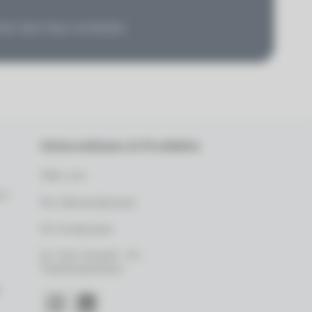
hinter dem Haus vorhanden
Unternehmen & Produkte
Über uns
in
Für Zahnarztpraxen
Für Arztpraxen
Dr. Flex VoiceAI - KI-
Telefonassistent