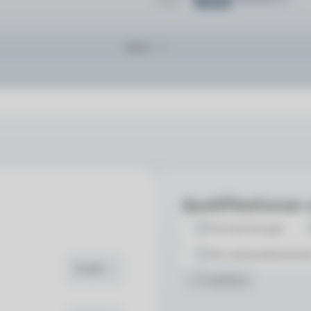
19.08.
Mehr
Qualifikationen
Parodontologie
Wurzelkanalbehandl
Profil
+7 weitere