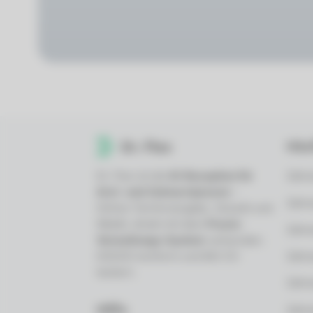
Häu
Dr. Flex ist die
KI-Rezeption für
Zahna
Arzt- und Zahnarztpraxen
–
Zahn
Online-Terminvergabe, VoiceAI und
WebAI, direkt mit dem
Praxis-
Zahn
Verwaltungs-System
verbunden.
DSGVO-konform und BSI C5-
Zahna
testiert.
Zahna
Hilfe
Zahna