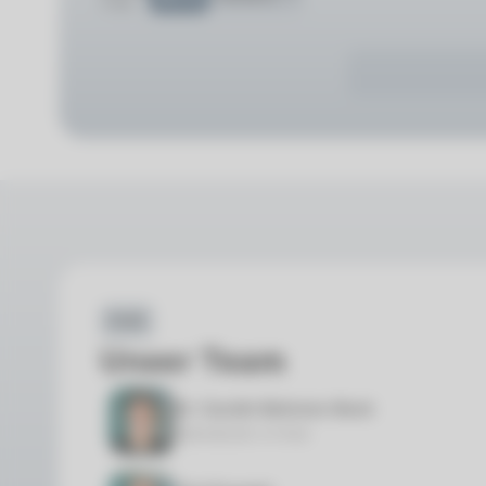
17.08.
Profil
Unser Team
Dr. Carolin Behrens-Bock
Zahnärztin in Kiel