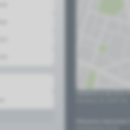
8:30
8:00
8:30
3:00
Zahnärzte an der Au Dr. 
de
Steinberg 116, 24107 Kiel
Öffentlicher Nahverkehr
KVG Buslinien 22,42