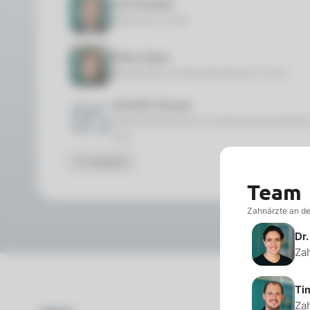
Tim Pousset
Zahnarzt in Kiel
Felice Spoo
Zahnärztin, Kinderzahnärztin in Kiel
Jennifer Krause
Zahnmedizinische Prophylaxeassistentin
Kiel
+2 weitere
Team
Zahnärzte an der
Dr
Zah
Ti
Zah