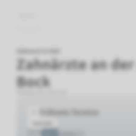
Zahnarzt in Kiel
Zahnärzte an der 
Bock
Steinberg 116, 24107 Kiel
Früheste Termine
Kontrolle
Montag
09:15
Weitere