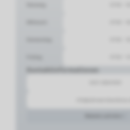
Dienstag
07:00 - 1
Mittwoch
07:00 - 1
Donnerstag
07:00 - 1
Freitag
07:00 - 1
Kontaktinformationen
0431 26041919
info@zahnaerzteanderau.
Website aufrufen