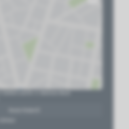
R. Sohlich und Dr. C. Behrens-Bock
Route finden
 (ÖPNV)