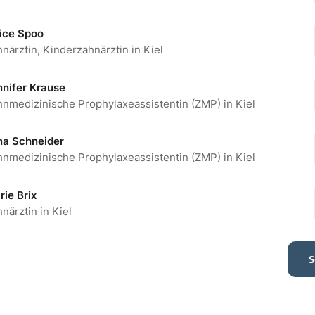
und Dr. C. Behrens-Bock
lice Spoo
närztin, Kinderzahnärztin in Kiel
nnifer Krause
sam in allen Fachrichtungen der Zahnmedizin nach neuesten u
hnmedizinische Prophylaxeassistentin (ZMP) in Kiel
r eigenen Zähne
na Schneider
hnmedizinische Prophylaxeassistentin (ZMP) in Kiel
rie Brix
närztin in Kiel
Anfahrt
Ihr Weg zu u
S
8:30