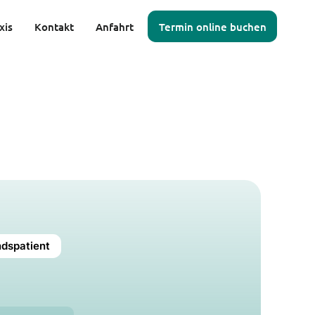
xis
Kontakt
Anfahrt
Termin online buchen
ndspatient