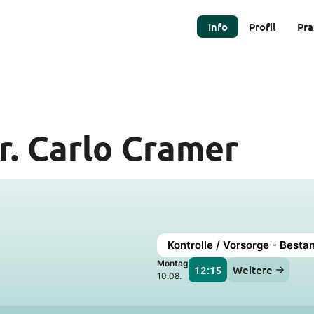
Info
Profil
Pra
r. Carlo Cramer
Kontrolle / Vorsorge - Besta
Montag
12:15
Weitere
10.08.