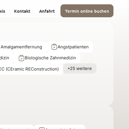
xis
Kontakt
Anfahrt
Termin online buchen
 Amalgamentfernung
Angstpatienten
dizin
Biologische Zahnmedizin
+25 weitere
C (CEramic REConstruction)