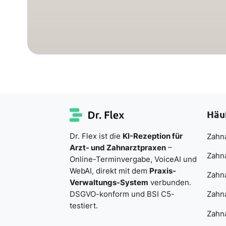
Häu
Dr. Flex ist die
KI-Rezeption für
Zahna
Arzt- und Zahnarztpraxen
–
Zahn
Online-Terminvergabe, VoiceAI und
WebAI, direkt mit dem
Praxis-
Zahn
Verwaltungs-System
verbunden.
DSGVO-konform und BSI C5-
Zahna
testiert.
Zahna