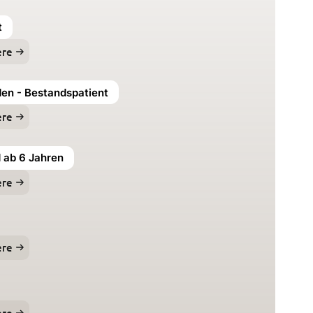
t
ere
n - Bestandspatient
ere
d ab 6 Jahren
ere
ere
ere