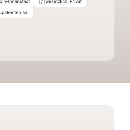
öln-Innenstadt
Gesetzlich, Privat
upatienten an.