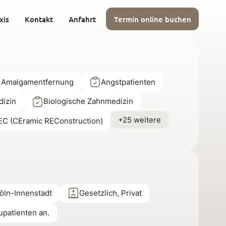
xis
Kontakt
Anfahrt
Termin online buchen
 Amalgamentfernung
Angstpatienten
dizin
Biologische Zahnmedizin
+25 weitere
C (CEramic REConstruction)
öln-Innenstadt
Gesetzlich, Privat
upatienten an.