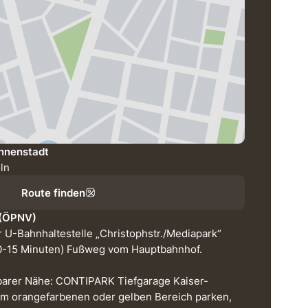
Innenstadt
öln
Route finden
 (ÖPNV)
 U-Bahnhaltestelle „Christophstr./Mediapark“
(10-15 Minuten) Fußweg vom Hauptbahnhof.
barer Nähe: CONTIPARK Tiefgarage Kaiser-
im orangefarbenen oder gelben Bereich parken,