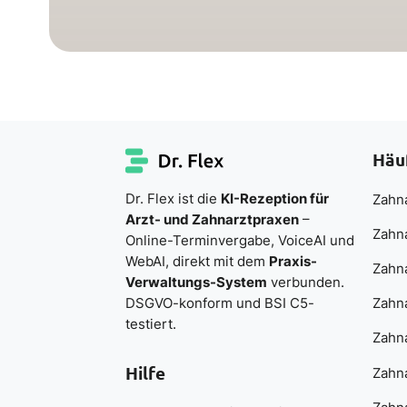
Häu
Dr. Flex ist die
KI-Rezeption für
Zahna
Arzt- und Zahnarztpraxen
–
Zahn
Online-Terminvergabe, VoiceAI und
WebAI, direkt mit dem
Praxis-
Zahn
Verwaltungs-System
verbunden.
DSGVO-konform und BSI C5-
Zahna
testiert.
Zahna
Hilfe
Zahna