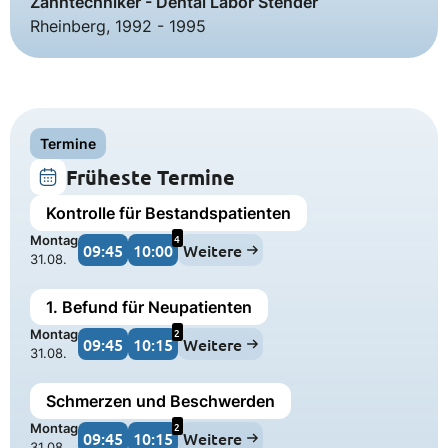
Zahntechniker - Dental Labor Stender
Rheinberg, 1992 - 1995
Termine
Früheste Termine
Kontrolle für Bestandspatienten
4
Montag
09:45
10:00
Weitere
31.08.
1. Befund für Neupatienten
2
Montag
09:45
10:15
Weitere
31.08.
Schmerzen und Beschwerden
2
Montag
09:45
10:15
Weitere
31.08.