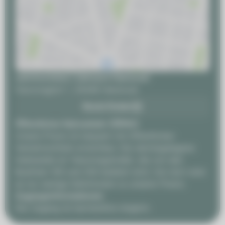
zahnhochdrei | Zahnarzt Hannover
Hanomaghof 1, 30449 Hannover
Route finden
Öffentlicher Nahverkehr (ÖPNV)
Unsere Praxis ist bequem mit öffentlichen
Verkehrsmitteln erreichbar. Die nächstgelegene
Haltestelle ist 'Hanomagstraße', die von den
Buslinien 100 und 200 bedient wird. Von dort sind
es nur wenige Gehminuten zu unserer Praxis.
Zugangsinformationen
Der Zugang ist barrierefrei möglich.