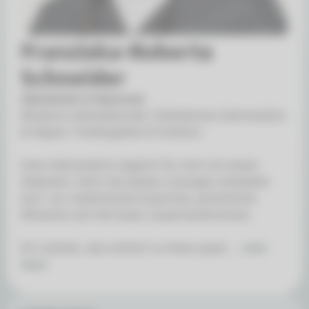
Franziska-Roberta
Schneider
Zahnärztin in Hannover
Moderne Zahnheilkunde | Ästhetische Zahnmedizin
& Aligner | Kiefergelenk & Funktion
Gute Zahnmedizin beginnt für mich mit einem
Gespräch. Denn die besten Lösungen entstehen
dort, wo medizinische Expertise, persönliche
Wünsche und Vertrauen zusammenkommen.
Ein Lächeln, das wirklich zu Ihnen passt ...
mehr
lesen