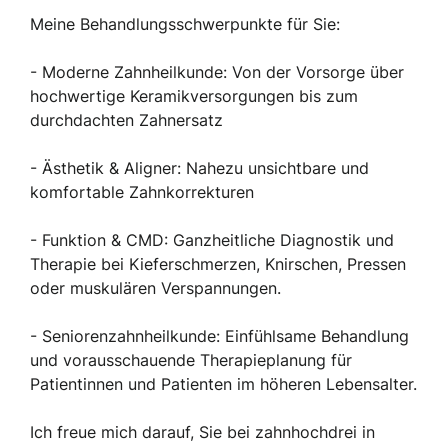
Meine Behandlungsschwerpunkte für Sie:
Inspiriert von Boutique-Hotels und Cafés haben
wir hier einen Raum geschaffen, der nichts mit
- Moderne Zahnheilkunde: Von der Vorsorge über
klassischer Zahnarztpraxis zu tun hat.
hochwertige Keramikversorgungen bis zum
durchdachten Zahnersatz
Offen, ruhig und bewusst gestaltet – damit man
sich hier wohlfühlen kann.
- Ästhetik & Aligner: Nahezu unsichtbare und
komfortable Zahnkorrekturen
Unsere Zahnmedizin basiert auf drei
Fachbereichen, die gemeinsam gedacht werden:
- Funktion & CMD: Ganzheitliche Diagnostik und
Endodontie, Implantologie und Kieferorthopädie.
Therapie bei Kieferschmerzen, Knirschen, Pressen
oder muskulären Verspannungen.
Was wir gemeinsam anbieten:
- Seniorenzahnheilkunde: Einfühlsame Behandlung
- Allgemeine Zahnheilkunde
und vorausschauende Therapieplanung für
Patientinnen und Patienten im höheren Lebensalter.
- Ästhetische Zahnmedizin
Ich freue mich darauf, Sie bei zahnhochdrei in