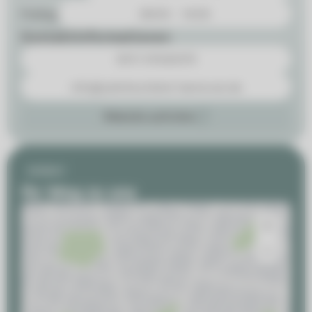
Freitag
08:00 - 14:00
Kontaktinformationen
0511 51530370
info@zahnhochdrei-hannover.de
Website aufrufen
Anfahrt
Ihr Weg zu uns