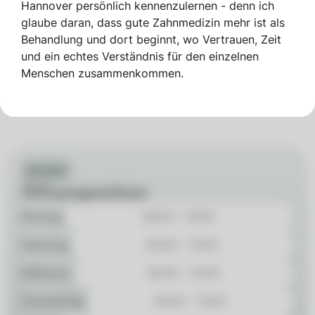
- Füllungen, Kronen & Brücken
Hannover persönlich kennenzulernen - denn ich
glaube daran, dass gute Zahnmedizin mehr ist als
- Veneers & Bleaching
Behandlung und dort beginnt, wo Vertrauen, Zeit
und ein echtes Verständnis für den einzelnen
- Prophylaxe & Vorsorge
Menschen zusammenkommen.
Praxis-Profilseite
Kontakt
Öffnungszeiten
Montag
08:00 - 19:00
Dienstag
08:00 - 19:00
Mittwoch
08:00 - 19:00
Donnerstag
08:00 - 19:00