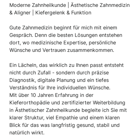
Moderne Zahnheilkunde | Ästhetische Zahnmedizin
Montag
09:15
10:15
Weitere
& Aligner | Kiefergelenk & Funktion
10.08.
Gute Zahnmedizin beginnt für mich mit einem
Kontrolle
Gespräch. Denn die besten Lösungen entstehen
3
3
Montag
09:15
10:15
Weitere
dort, wo medizinische Expertise, persönliche
10.08.
Wünsche und Vertrauen zusammenkommen.
Erstberatung CMD / Kiefergelenk
Ein Lächeln, das wirklich zu Ihnen passt entsteht
Montag
09:15
10:15
Weitere
nicht durch Zufall - sondern durch präzise
10.08.
Diagnostik, digitale Planung und ein tiefes
Verständnis für Ihre individuellen Wünsche.
Mit über 10 Jahren Erfahrung in der
Kieferorthopädie und zertifizierter Weiterbildung
Praxis
in Ästhetischer Zahnheilkunde begleite ich Sie mit
zahnhochdrei | Zahnarzt Hannover
klarer Struktur, viel Empathie und einem klaren
Unsere Praxis befindet sich auf dem Hanomag-
Blick für das was langfristig gesund, stabil und
Gelände – einem Ort mit Industriecharme,
natürlich wirkt.
Loftwohnungen und viel Geschichte.