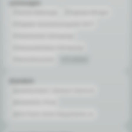
Leistungen
Dental-Radiologie
Digitales Röntgen
Digitale Volumentomografie (DVT)
Festsitzende Zahnspange
Herausnehmbare Zahnspange
Keramikbrackets
+23 weitere
Standort
zahnhochdrei | Zahnarzt Hannover
Gesetzlich, Privat
Die Praxis nimmt Neupatienten an.