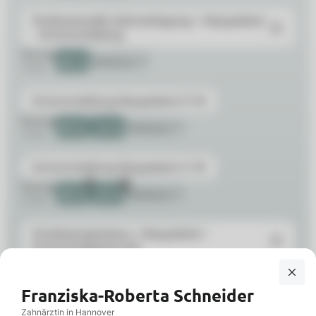
Professionelle Zahnreinigung + Neupatient
- Erstvorstellung
Montag
09:15
Weitere
10.08.
Erstvorstellung Neupatient Ü 18
Montag
09:15
10:15
Weitere
10.08.
Erstvorstellung Neupatient U 18
3
3
Montag
09:15
10:15
Weitere
10.08.
Kinderprophylaxe + Neupatient -
Erstvorstellung U18
Montag
09:15
Weitere
10.08.
Franziska-Roberta Schneider
Zahnärztin in Hannover
Schmerzen / Akuttermin