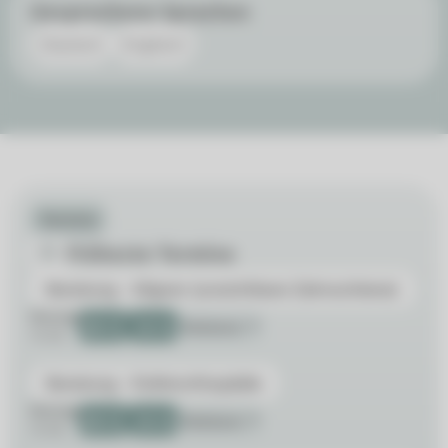
Gesprochene Sprachen
Deutsch
Englisch
Termine
Früheste Termine
Beratung - Aligner (unsichtbare Zahnschiene)
Montag
09:15
10:15
Weitere
10.08.
Beratung - Kieferorthopädie
Montag
09:15
10:15
Weitere
10.08.