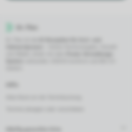
Dr. Flex ist die
KI-Rezeption für Arzt- und
Zahnarztpraxen
– Online-Terminvergabe, VoiceAI
und WebAI, direkt mit dem
Praxis-Verwaltungs-
System
verbunden. DSGVO-konform und BSI C5-
testiert.
Hilfe
Alles Rund um die Terminbuchung
Termine absagen oder verschieben
Häufig gesuchte Orte