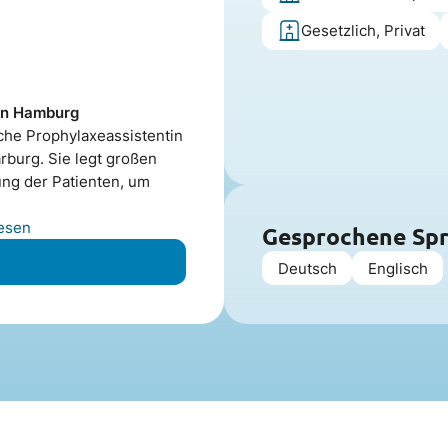
Gesetzlich, Privat
 in Hamburg
che Prophylaxeassistentin
rburg. Sie legt großen
ung der Patienten, um
esen
Gesprochene Sp
Deutsch
Englisch