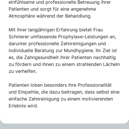
einfühlsame und professionelle Betreuung ihrer
ästhetische Zahnmedizin, Zahnprophylaxe,
Patienten und sorgt für eine angenehme
Kinderzahnheilkunde, Wurzelbehandlungen,
Atmosphäre während der Behandlung.
Implantologie, Zahnersatz, Parodontologie,
Zahnsanierung und digitales Röntgen. Unser
Mit ihrer langjährigen Erfahrung bietet Frau
erfahrenes Team steht Ihnen für eine umfassende
Schnierer umfassende Prophylaxe-Leistungen an,
Beratung und Behandlung zur Verfügung.
darunter professionelle Zahnreinigungen und
individuelle Beratung zur Mundhygiene. Ihr Ziel ist
Zusätzlich bieten wir digitale Services wie Online-
es, die Zahngesundheit ihrer Patienten nachhaltig
Terminbuchung, Online-Anamnese, automatische
zu fördern und ihnen zu einem strahlenden Lächeln
Termin-Erinnerungen, computergestützte
zu verhelfen.
Diagnosen, Behandlungsplanung mit 3D-Modellen
und digitale Dokumentation an.
Patienten loben besonders ihre Professionalität
Praxis-Profilseite
und Empathie, die dazu beitragen, dass selbst eine
einfache Zahnreinigung zu einem motivierenden
Erlebnis wird.