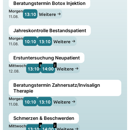
Beratungstermin Botox Injektion
Morgen
13:10
Weitere
11.08.
Jahreskontrolle Bestandspatient
Morgen
10:10
13:10
Weitere
11.08.
Erstuntersuchung Neupatient
2
2
Mittwoch
13:10
14:00
Weitere
12.08.
Beratungstermin Zahnersatz/Invisalign
Therapie
Morgen
10:10
13:10
Weitere
11.08.
Schmerzen & Beschwerden
2
2
Mittwoch
13:10
14:00
Weitere