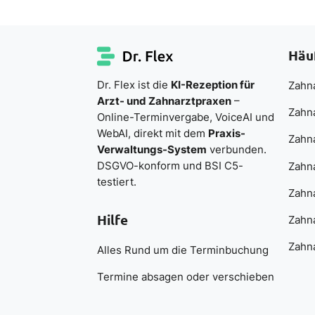
Häu
Dr. Flex ist die
KI-Rezeption für
Zahna
Arzt- und Zahnarztpraxen
–
Zahn
Online-Terminvergabe, VoiceAI und
WebAI, direkt mit dem
Praxis-
Zahn
Verwaltungs-System
verbunden.
DSGVO-konform und BSI C5-
Zahna
testiert.
Zahna
Hilfe
Zahna
Zahna
Alles Rund um die Terminbuchung
Termine absagen oder verschieben