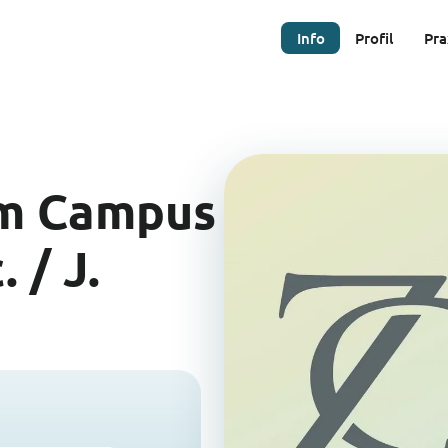
Info
Profil
Pra
im Campus
 / J.