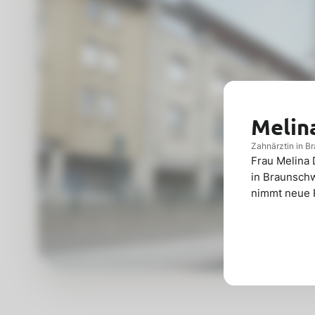
Melin
Zahnärztin in B
Frau Melina 
in Braunschw
nimmt neue P