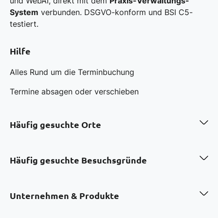
und WebAI, direkt mit dem
Praxis-Verwaltungs-
System
verbunden. DSGVO-konform und BSI C5-
testiert.
Hilfe
Alles Rund um die Terminbuchung
Termine absagen oder verschieben
Häufig gesuchte Orte
Zahnarzt in Berlin
Zahnarzt in Hamburg
Häufig gesuchte Besuchsgründe
Zahnarzt in München
Zahnarzt in Köln
Professionelle Zahnreinigung in Berlin
Zahnarzt in Frankfurt a.M.
Bleaching in München
Unternehmen & Produkte
Zahnarzt in Düsseldorf
Invisalign in Düsseldorf
Zahnarzt in Stuttgart
Kinderprophylaxe in Hamburg
Über uns