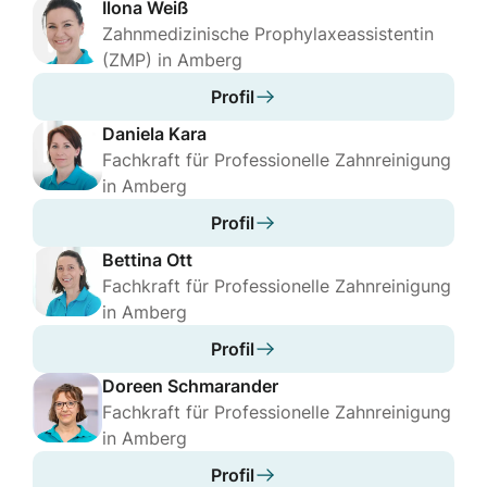
Mit langjähriger Erfahrung, hohem
Ilona Weiß
Einfühlungsvermögen und modernster Technologie
Zahnmedizinische Prophylaxeassistentin
bieten wir Ihnen ein umfassendes Spektrum der
(ZMP) in Amberg
ästhetischen Zahnmedizin. Unser
Profil
Leistungsspektrum umfasst unter anderem
Daniela Kara
Zahnersatz, Vollkeramikrestaurationen, Ästhetik,
Fachkraft für Professionelle Zahnreinigung
Endodontologie, Parodontologie und Prophylaxe.
in Amberg
Vertrauen Sie auf die Kompetenz unseres
Profil
spezialisierten Teams. Wir freuen uns darauf, Sie
Bettina Ott
bald in unserer Praxis begrüßen zu dürfen!
Fachkraft für Professionelle Zahnreinigung
in Amberg
Profil
Kontakt
Doreen Schmarander
Öffnungszeiten
Fachkraft für Professionelle Zahnreinigung
in Amberg
Montag
07:30 - 19:00
Profil