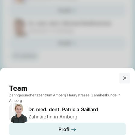
Profil
Dr. med. dent. Michael Medlhammer
Zahnarzt in Amberg
Profil
+8 weitere
Qualifikationen und Ausstattung
Team
Zahnersatz
Vollkeramikrestauration
Zahngesundheitszentrum Amberg Fleurystrasse, Zahnheilkunde in
Amberg
Ästhetik
Endodontologie
Dr. med. dent. Patricia Gaillard
Parodontologie
Prophylaxe
Zahnärztin in Amberg
+10 weitere
Profil