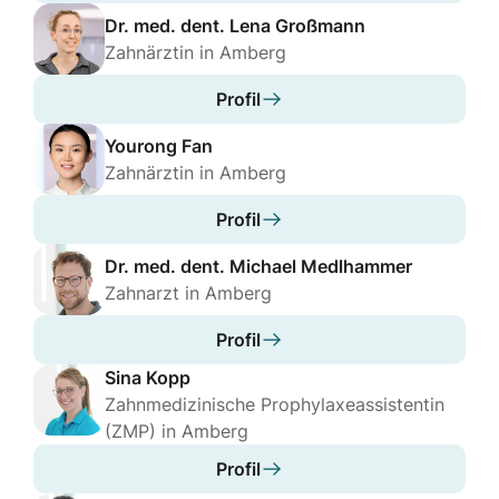
Dr. med. dent. Lena Großmann
Gesprochene Sprachen
Zahnärztin in Amberg
Deutsch
Englisch
Profil
Yourong Fan
Zahnärztin in Amberg
Profil
Praxis
Dr. med. dent. Michael Medlhammer
Zahngesundheitszentrum Amberg
Zahnarzt in Amberg
Fleurystrasse
Profil
Herzlich willkommen in unserer Zahnarztpraxis in
der Fleurystraße 7 in Amberg. Unter der Leitung
Sina Kopp
von ZÄ Patricia Gaillard steht Ihre Zahngesundheit
Zahnmedizinische Prophylaxeassistentin
und Ihr Wohlbefinden im Mittelpunkt unserer
(ZMP) in Amberg
zahnmedizinischen Betreuung.
Profil