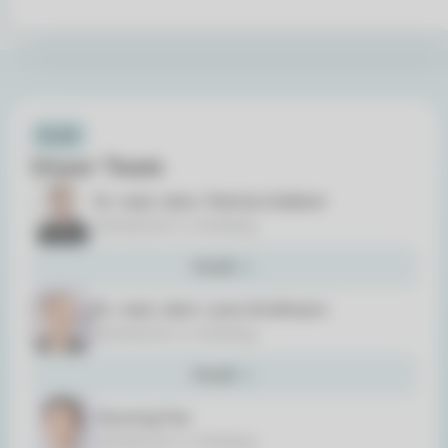
Profil
Unser Team
Dr. med. dent. Patricia Gaillard
Zahnärztin in Amberg
Profil
Dr. med. dent. Lena Großmann
Zahnärztin in Amberg
Profil
Yourong Fan
Zahnärztin in Amberg