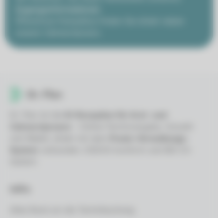
Zugangsinformationen
Öffentliche Parkplätze finden Sie direkt neben
unserer Zahnarztpraxis.
Dr. Flex ist die
KI-Rezeption für Arzt- und
Zahnarztpraxen
– Online-Terminvergabe, VoiceAI
und WebAI, direkt mit dem
Praxis-Verwaltungs-
System
verbunden. DSGVO-konform und BSI C5-
testiert.
Hilfe
Alles Rund um die Terminbuchung