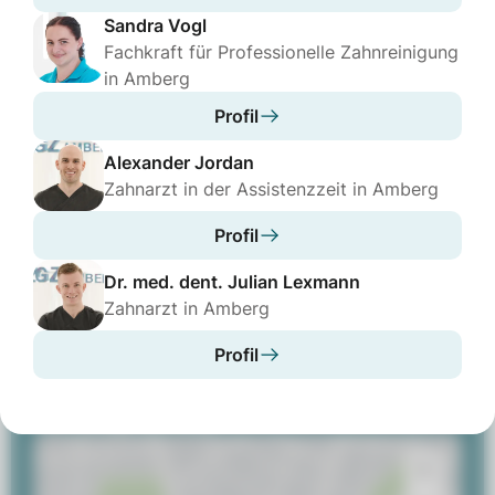
Dienstag
07:30 - 19:00
Sandra Vogl
Mittwoch
07:30 - 19:00
Fachkraft für Professionelle Zahnreinigung
in Amberg
Donnerstag
07:30 - 19:00
Profil
Freitag
07:30 - 14:00
Alexander Jordan
Kontaktinformationen
Zahnarzt in der Assistenzzeit in Amberg
09621 960060
Profil
praxis-fleurystrasse@zahnarzt-amberg.de
Dr. med. dent. Julian Lexmann
Website aufrufen
Zahnarzt in Amberg
Profil
Anfahrt
Ihr Weg zu uns