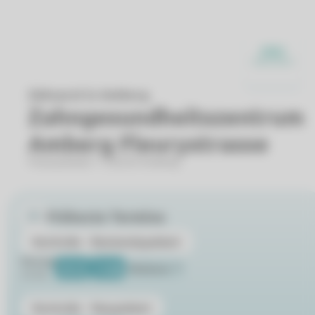
Zahnarzt in Amberg
Zahngesundheitszentrum
Amberg Fleurystrasse
Fleurystraße 7, 92224 Amberg
Früheste Termine
Kontrolle - Bestandspatient
Montag
10:15
11:00
Weitere
24.08.
Kontrolle - Neupatient