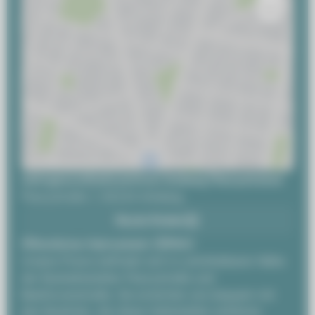
Zahngesundheitszentrum Amberg Fleurystrasse
Fleurystraße 7, 92224 Amberg
Route finden
Öffentlicher Nahverkehr (ÖPNV)
Unsere Praxis befindet sich in unmittelbarer Nähe
der Bushaltestellen Fleurystraße und
Beethovenstraße. Sie erreichen uns bequem mit
den Buslinien, die diese Haltestellen anfahren.