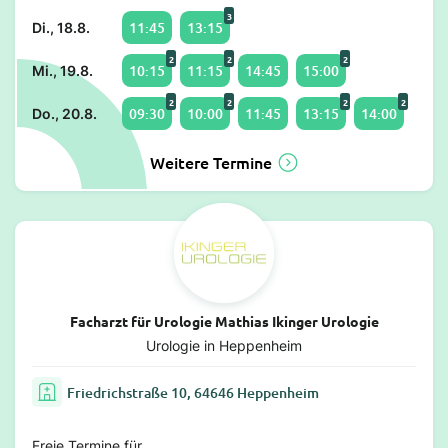
3
11:45
13:15
Di., 18.8.
2
2
2
10:15
11:15
14:45
15:00
Mi., 19.8.
2
2
2
2
09:30
10:00
11:45
13:15
14:00
Do., 20.8.
Weitere Termine
Facharzt für Urologie Mathias Ikinger Urologie
Urologie in Heppenheim
Friedrichstraße 10, 64646 Heppenheim
Freie Termine für