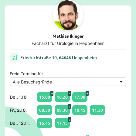
Mathias Ikinger
Facharzt für Urologie in Heppenheim
Friedrichstraße 10, 64646 Heppenheim
Freie Termine für
6
4
6
15:00
16:20
17:00
Do., 1.10.
2
08:30
09:30
10:45
11:30
Fr., 2.10.
2
16:45
17:15
Do., 12.11.