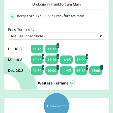
Urologie in Frankfurt am Main
Berger Str. 175, 60385 Frankfurt am Main
Freie Termine für
3
11:45
13:15
Di., 18.8.
2
2
2
10:15
11:15
14:45
15:00
Mi., 19.8.
2
2
2
2
09:30
10:00
11:45
13:15
14:00
Do., 20.8.
Weitere Termine