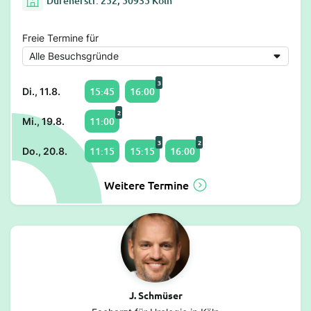
Dürenerstr. 252, 50935 Köln
Freie Termine für
3
15:45
16:00
Di., 11.8.
2
11:00
Mi., 19.8.
3
2
11:15
15:15
16:00
Do., 20.8.
Weitere Termine
J. Schmüser