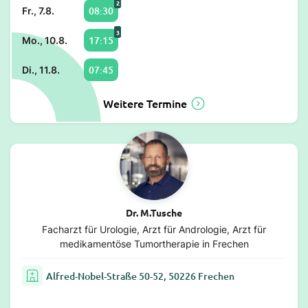
2
08:30
Fr., 7.8.
3
17:15
Mo., 10.8.
07:45
Di., 11.8.
Weitere Termine
Dr. M.Tusche
Facharzt für Urologie, Arzt für Andrologie, Arzt für
medikamentöse Tumortherapie in Frechen
Alfred-Nobel-Straße 50-52, 50226 Frechen