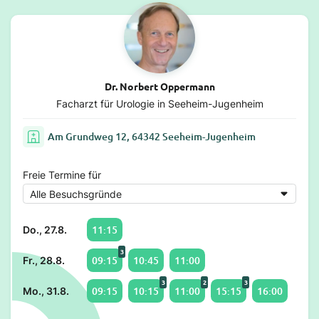
Dr. Norbert Oppermann
Facharzt für Urologie in Seeheim-Jugenheim
Am Grundweg 12, 64342 Seeheim-Jugenheim
Freie Termine für
11:15
Do., 27.8.
3
09:15
10:45
11:00
Fr., 28.8.
3
2
3
09:15
10:15
11:00
15:15
16:00
Mo., 31.8.