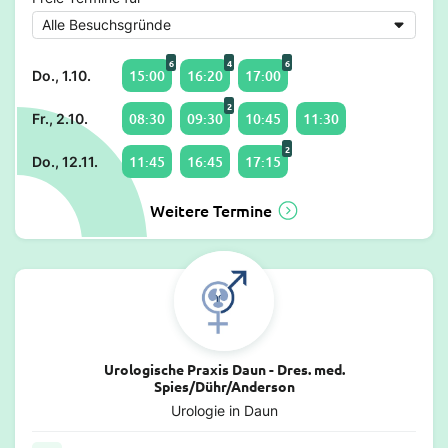
6
4
6
15:00
16:20
17:00
Do., 1.10.
2
08:30
09:30
10:45
11:30
Fr., 2.10.
2
11:45
16:45
17:15
Do., 12.11.
Weitere Termine
Urologische Praxis Daun - Dres. med.
Spies/Dühr/Anderson
Urologie in Daun