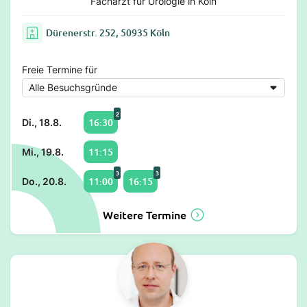
Facharzt für Urologie in Köln
Dürenerstr. 252, 50935 Köln
Freie Termine für
2
16:30
Di., 18.8.
11:15
Mi., 19.8.
3
3
11:00
16:15
Do., 20.8.
Weitere Termine