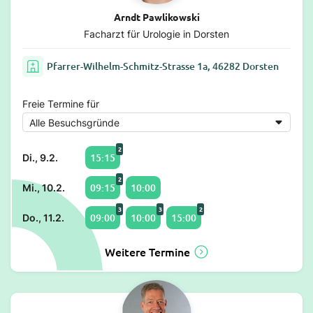
Arndt Pawlikowski
Facharzt für Urologie in Dorsten
Pfarrer-Wilhelm-Schmitz-Strasse 1a, 46282 Dorsten
Freie Termine für
2
15:15
Di., 9.2.
2
09:15
10:00
Mi., 10.2.
3
3
2
09:00
10:00
15:00
Do., 11.2.
Weitere Termine