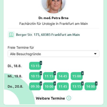
Dr. med. Petra Brna
Fachärztin für Urologie in Frankfurt am Main
Berger Str. 175, 60385 Frankfurt am Main
Freie Termine für
3
13:15
Di., 18.8.
2
2
2
10:15
11:15
14:45
15:00
Mi., 19.8.
2
2
2
2
09:30
10:00
11:45
13:15
14:00
Do., 20.8.
Weitere Termine