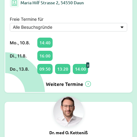
Maria Hilf Strasse 2, 54550 Daun
Freie Termine für
14:40
Mo., 10.8.
16:00
Di., 11.8.
2
09:50
13:20
14:00
Do., 13.8.
Weitere Termine
Dr. med O. Ketteniß