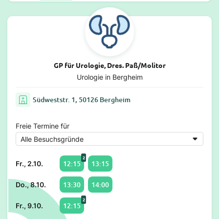
GP für Urologie, Dres. Paß/Molitor
Urologie in Bergheim
Südweststr. 1, 50126 Bergheim
Freie Termine für
2
12:15
13:15
Fr., 2.10.
13:30
14:00
Do., 8.10.
2
12:15
Fr., 9.10.