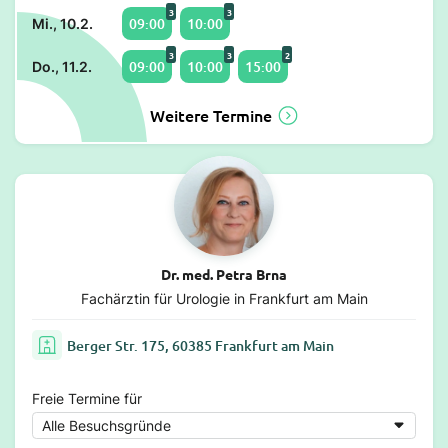
3
3
09:00
10:00
Mi., 10.2.
3
3
2
09:00
10:00
15:00
Do., 11.2.
Weitere Termine
Dr. med. Petra Brna
Fachärztin für Urologie in Frankfurt am Main
Berger Str. 175, 60385 Frankfurt am Main
Freie Termine für