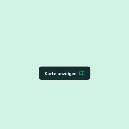
Karte anzeigen
Dr. Flex ist die
KI-Rezeption für Arzt- und
Zahnarztpraxen
– Online-Terminvergabe, VoiceAI
und WebAI, direkt mit dem
Praxis-Verwaltungs-