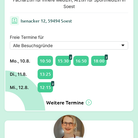
Soest
Isenacker 12, 59494 Soest
Freie Termine für
2
2
10:50
15:30
16:50
18:00
Mo., 10.8.
13:25
Di., 11.8.
2
12:15
Mi., 12.8.
Weitere Termine