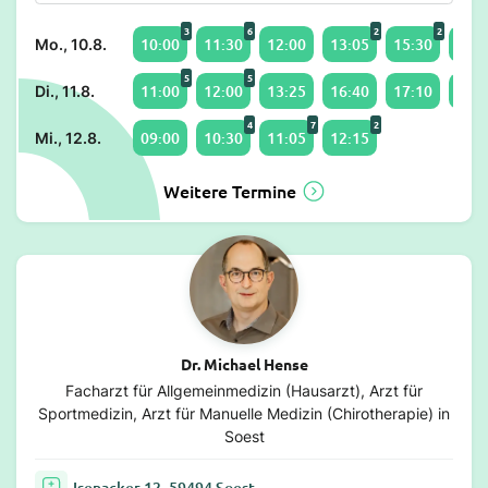
3
6
2
2
10:00
11:30
12:00
13:05
15:30
16:3
Mo., 10.8.
5
5
11:00
12:00
13:25
16:40
17:10
18:0
Di., 11.8.
4
7
2
09:00
10:30
11:05
12:15
Mi., 12.8.
Weitere Termine
Dr. Michael Hense
Facharzt für Allgemeinmedizin (Hausarzt), Arzt für
Sportmedizin, Arzt für Manuelle Medizin (Chirotherapie) in
Soest
Isenacker 12, 59494 Soest