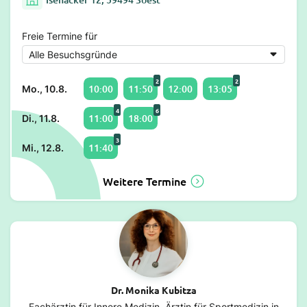
Freie Termine für
2
2
10:00
11:50
12:00
13:05
Mo., 10.8.
4
6
11:00
18:00
Di., 11.8.
3
11:40
Mi., 12.8.
Weitere Termine
Dr. Monika Kubitza
Fachärztin für Innere Medizin, Ärztin für Sportmedizin in