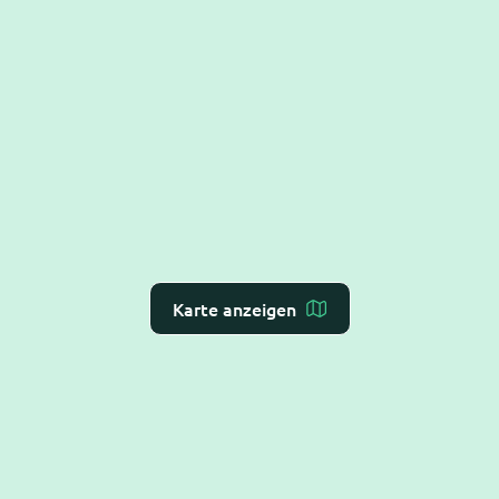
Karte anzeigen
Dr. Flex ist die
KI-Rezeption für Arzt- und
Zahnarztpraxen
– Online-Terminvergabe, VoiceAI