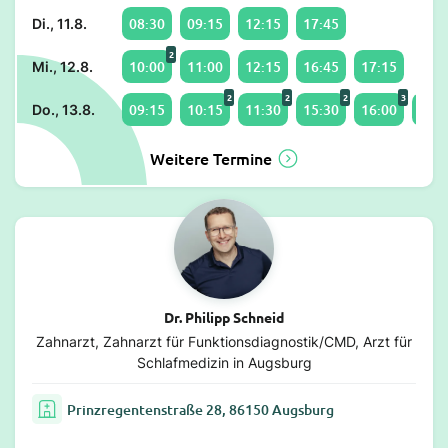
08:30
09:15
12:15
17:45
Di., 11.8.
2
10:00
11:00
12:15
16:45
17:15
Mi., 12.8.
2
2
2
3
09:15
10:15
11:30
15:30
16:00
17:4
Do., 13.8.
Weitere Termine
Dr. Philipp Schneid
Zahnarzt, Zahnarzt für Funktionsdiagnostik/CMD, Arzt für
Schlafmedizin in Augsburg
Prinzregentenstraße 28, 86150 Augsburg