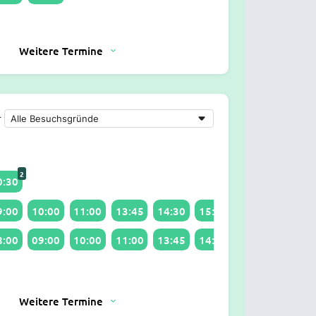
Weitere Termine
r
2
0:30
9:00
10:00
11:00
13:45
14:30
15:45
16:00
8:00
09:00
10:00
11:00
13:45
14:00
Weitere Termine