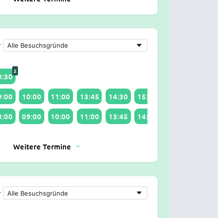
r
2
0:30
9:00
10:00
11:00
13:45
14:30
15:45
16:00
8:00
09:00
10:00
11:00
13:45
14:00
Weitere Termine
r