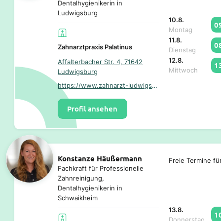
Dentalhygienikerin in
Ludwigsburg
10.8.
0
Montag
11.8.
0
Zahnarztpraxis Palatinus
Dienstag
12.8.
Affalterbacher Str. 4, 71642
1
Mittwoch
Ludwigsburg
https://www.zahnarzt-ludwigsburg-poppenweiler.de/
Profil ansehen
Konstanze Häußermann
Freie Termine fü
Fachkraft für Professionelle
Zahnreinigung,
Dentalhygienikerin in
Schwaikheim
13.8.
1
Donnerstag