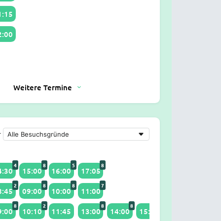
1:15
2:00
Weitere Termine
r
4
8
5
8
4:30
15:00
16:00
17:05
2
8
8
7
8:45
09:00
10:00
11:00
8
2
8
8
8
8
9:00
10:10
11:45
13:00
14:00
15:00
16:00