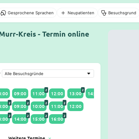
Gesprochene Sprachen
Neupatienten
Besuchsgrund
Murr-Kreis - Termin online
r
2
2
8:00
09:00
11:00
12:00
13:00
14:00
16:15
2
2
2
2
8:00
09:00
10:00
11:00
12:00
2
2
2
2
3:00
14:00
15:00
16:00
Weitere Termine