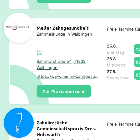
Meller Zahngesundheit
Freie Termine fü
Zahnheilkunde in Waiblingen
25.8.
1
Dienstag
26.8.
0
Bahnhofstraße 54, 71332
Mittwoch
Waiblingen
27.8.
0
https://www.meller-zahngesundheit.de/
Donnerstag
Zur Praxisübersicht
Zahnärztliche
Freie Termine fü
Gemeinschaftspraxis Dres.
Holzwarth