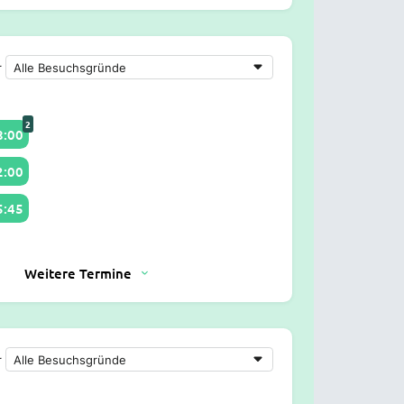
r
2
8:00
2:00
5:45
Weitere Termine
r