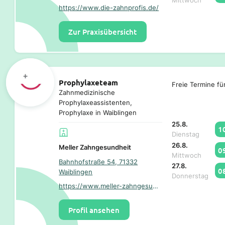
Mittwoch
https://www.die-zahnprofis.de/
Zur Praxisübersicht
Prophylaxeteam
Freie Termine fü
Zahnmedizinische
Prophylaxeassistenten,
Prophylaxe in Waiblingen
25.8.
1
Dienstag
26.8.
Meller Zahngesundheit
0
Mittwoch
Bahnhofstraße 54, 71332
27.8.
0
Waiblingen
Donnerstag
https://www.meller-zahngesundheit.de/
Profil ansehen