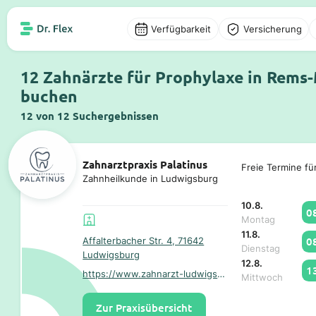
Verfügbarkeit
Versicherung
12 Zahnärzte für Prophylaxe in Rems-
buchen
12 von 12 Suchergebnissen
Zahnarztpraxis Palatinus
Freie Termine fü
Zahnheilkunde in Ludwigsburg
10.8.
0
Montag
11.8.
0
Affalterbacher Str. 4, 71642
Dienstag
Ludwigsburg
12.8.
1
https://www.zahnarzt-ludwigsburg-poppenweiler.de/
Mittwoch
Zur Praxisübersicht