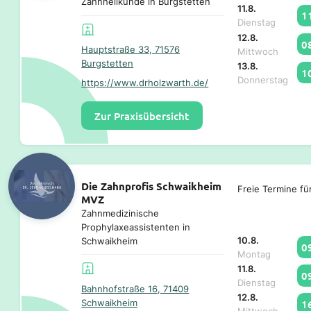
Zahnheilkunde in Burgstetten
11.8.
1
Dienstag
12.8.
0
Hauptstraße 33, 71576
Mittwoch
Burgstetten
13.8.
1
Donnerstag
https://www.drholzwarth.de/
Zur Praxisübersicht
Die Zahnprofis Schwaikheim
Freie Termine fü
MVZ
Zahnmedizinische
Prophylaxeassistenten in
10.8.
Schwaikheim
0
Montag
11.8.
0
Dienstag
Bahnhofstraße 16, 71409
12.8.
Schwaikheim
1