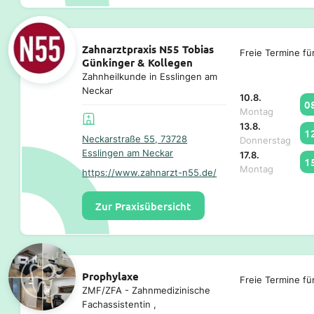
Zahnarztpraxis N55 Tobias
Freie Termine fü
Günkinger & Kollegen
Zahnheilkunde in Esslingen am
Neckar
10.8.
0
Montag
13.8.
1
Neckarstraße 55, 73728
Donnerstag
Esslingen am Neckar
17.8.
1
Montag
https://www.zahnarzt-n55.de/
Zur Praxisübersicht
Prophylaxe
Freie Termine fü
ZMF/ZFA - Zahnmedizinische
Fachassistentin ,