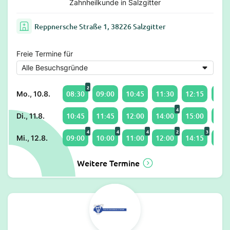
Zahnheilkunde in Salzgitter
Reppnersche Straße 1, 38226 Salzgitter
Freie Termine für
2
08:30
09:00
10:45
11:30
12:15
15:1
Mo., 10.8.
4
10:45
11:45
12:00
14:00
15:00
16:1
Di., 11.8.
4
4
4
2
3
09:00
10:00
11:00
12:00
14:15
15:1
Mi., 12.8.
Weitere Termine