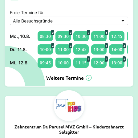
Freie Termine für
2
2
2
4
08:30
09:30
10:30
11:00
12:45
13:0
Mo., 10.8.
4
4
4
4
10:00
11:00
12:45
13:00
14:00
15:0
Di., 11.8.
3
4
4
09:45
10:00
11:15
12:00
13:00
14:0
Mi., 12.8.
Weitere Termine
Zahnzentrum Dr. Parusel MVZ GmbH – Kinderzahnarzt
Salzgitter