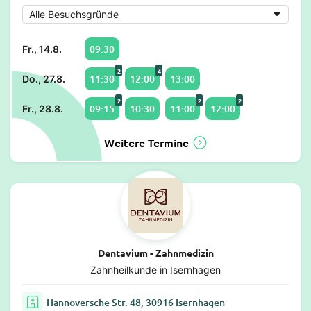
09:30
Fr., 14.8.
2
4
11:30
12:00
13:00
Do., 27.8.
2
2
2
09:15
10:30
11:00
12:00
Fr., 28.8.
Weitere Termine
Dentavium - Zahnmedizin
Zahnheilkunde in Isernhagen
Hannoversche Str. 48, 30916 Isernhagen