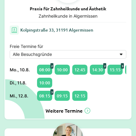
Praxis für Zahnheilkunde und Ästhetik
Zahnheilkunde in Algermissen
Kolpingstraße 33, 31191 Algermissen
Freie Termine für
2
2
3
08:00
10:00
12:45
14:30
15:15
17:1
Mo., 10.8.
10:00
Di., 11.8.
3
08:15
09:15
12:15
Mi., 12.8.
Weitere Termine