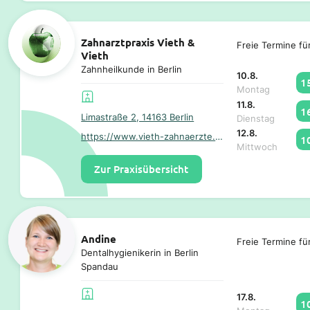
Zahnarztpraxis Vieth &
Freie Termine fü
Vieth
Zahnheilkunde in Berlin
10.8.
1
Montag
11.8.
1
Limastraße 2, 14163 Berlin
Dienstag
12.8.
https://www.vieth-zahnaerzte.de/
1
Mittwoch
Zur Praxisübersicht
Andine
Freie Termine fü
Dentalhygienikerin in Berlin
Spandau
17.8.
1