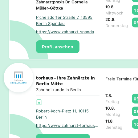
Montag
Zahnarztpraxis Dr. Cornelia
19.8.
Müller-Göttke
1
Mittwoch
Pichelsdorfer Straße 7, 13595
20.8.
0
Berlin Spandau
Donnerstag
https://www.zahnarzt-spandau.info/
Profil ansehen
torhaus - Ihre Zahnärzte in
Freie Termine fü
Berlin Mitte
Zahnheilkunde in Berlin
7.8.
0
Freitag
10.8.
0
Robert-Koch-Platz 11, 10115
Montag
Berlin
11.8.
1
https://www.zahnarzt-torhaus.de/
Dienstag