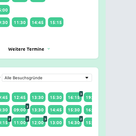
6:00
9:30
11:30
14:45
15:15
Weitere Termine
r
3
3
9:45
12:45
13:30
15:30
16:15
19:15
3
3
2
8:30
09:00
13:30
14:45
15:30
16:15
18:00
19:00
2
3
3
2
4
4
0:15
11:00
12:00
13:00
14:30
15:00
16:00
17:00