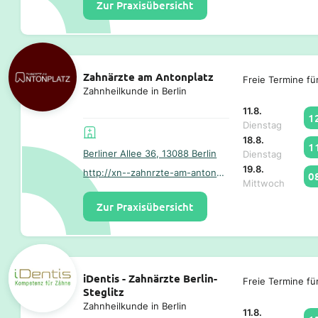
Zur Praxisübersicht
Zahnärzte am Antonplatz
Freie Termine fü
Zahnheilkunde in Berlin
11.8.
1
Dienstag
18.8.
1
Berliner Allee 36, 13088 Berlin
Dienstag
19.8.
http://xn--zahnrzte-am-antonplatz-34b.de/
0
Mittwoch
Zur Praxisübersicht
iDentis - Zahnärzte Berlin-
Freie Termine fü
Steglitz
Zahnheilkunde in Berlin
11.8.