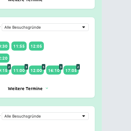
r
0:30
11:55
12:05
2:20
2
3
5
3
2
9:15
11:00
12:00
16:10
17:05
Weitere Termine
r