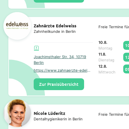
Zahnärzte Edelweiss
Freie Termine fü
Zahnheilkunde in Berlin
10.8.
1
Montag
11.8.
1
Joachimsthaler Str. 34, 10719
Dienstag
Berlin
12.8.
0
https://www.zahnaerzte-edelweiss.de/
Mittwoch
Zur Praxisübersicht
Nicole Lüderitz
Freie Termine fü
Dentalhygienikerin in Berlin