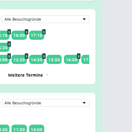
r
5
3
5
5:10
16:00
17:10
3
6:20
3
3
3
3
4
2
0:00
12:20
14:30
15:50
16:00
17:10
18:10
Weitere Termine
r
0:30
11:00
14:00