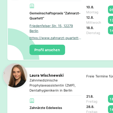
10.8.
0
Montag
Gemeinschaftspraxis "Zahnarzt-
12.8.
Quartett"
1
Mittwoch
Friedenfelser Str. 15, 12279
18.8.
1
Berlin
Dienstag
https://www.zahnarzt-quartett.de/
Profil ansehen
Laura Wischnewski
Freie Termine fü
Zahnmedizinische
Prophylaxeassistentin (ZMP),
Dentalhygienikerin in Berlin
21.8.
1
Freitag
28.8.
Zahnärzte Edelweiss
1
Freitag