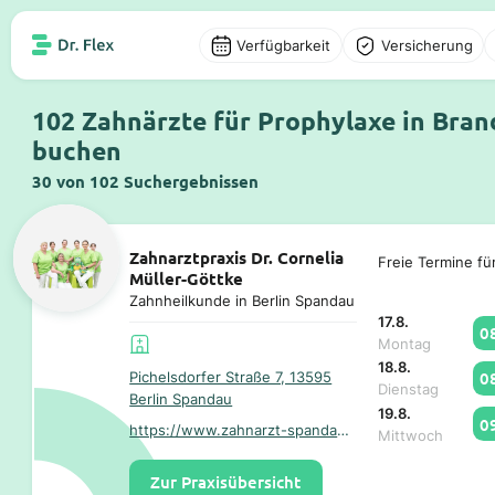
Verfügbarkeit
Versicherung
102 Zahnärzte für Prophylaxe in Bran
buchen
30 von 102 Suchergebnissen
Zahnarztpraxis Dr. Cornelia
Freie Termine fü
Müller-Göttke
Zahnheilkunde in Berlin Spandau
17.8.
0
Montag
18.8.
0
Pichelsdorfer Straße 7, 13595
Dienstag
Berlin Spandau
19.8.
0
https://www.zahnarzt-spandau.info/
Mittwoch
Zur Praxisübersicht