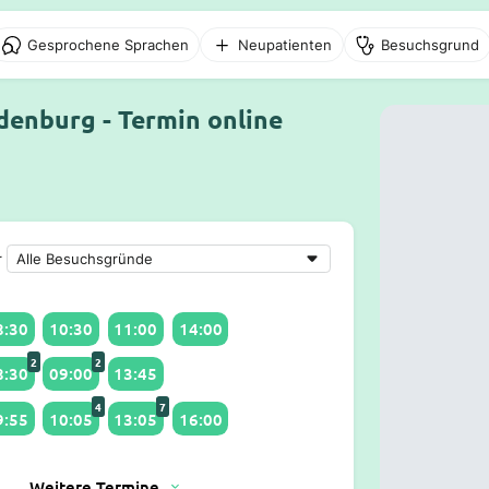
Gesprochene Sprachen
Neupatienten
Besuchsgrund
denburg - Termin online
r
8:30
10:30
11:00
14:00
2
2
8:30
09:00
13:45
4
7
9:55
10:05
13:05
16:00
Weitere Termine