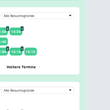
r
2
2
1:00
14:30
1:45
2
2
1:00
14:15
15:15
Weitere Termine
r