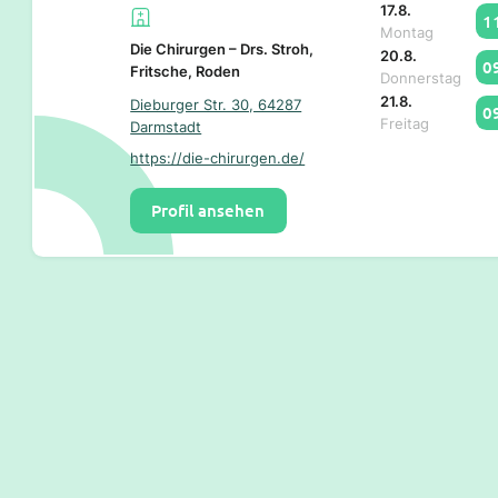
17.8.
1
Montag
Die Chirurgen – Drs. Stroh,
20.8.
0
Fritsche, Roden
Donnerstag
21.8.
Dieburger Str. 30, 64287
0
Freitag
Darmstadt
https://die-chirurgen.de/
Profil ansehen