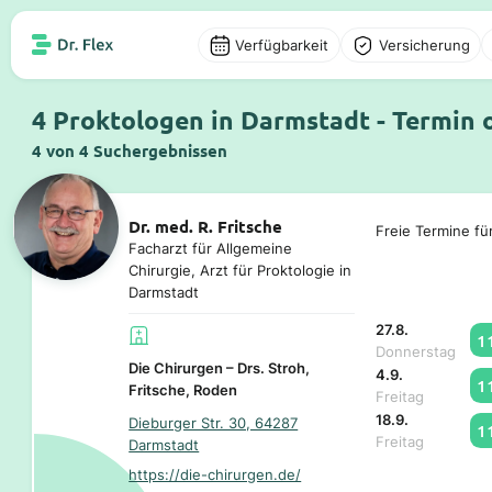
Verfügbarkeit
Versicherung
4 Proktologen in Darmstadt - Termin 
4 von 4 Suchergebnissen
Dr. med. R. Fritsche
Freie Termine fü
Facharzt für Allgemeine
Chirurgie, Arzt für Proktologie in
Darmstadt
27.8.
1
Donnerstag
Die Chirurgen – Drs. Stroh,
4.9.
1
Fritsche, Roden
Freitag
18.9.
Dieburger Str. 30, 64287
1
Freitag
Darmstadt
https://die-chirurgen.de/