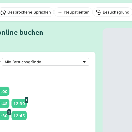
Gesprochene Sprachen
Neupatienten
Besuchsgrund
online buchen
r
1:00
2
1:45
12:30
2
1:30
12:45