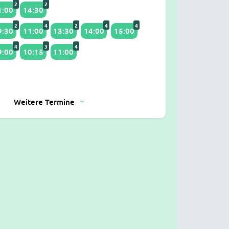
2
2
1:00
14:30
2
4
2
4
4
9:30
11:00
13:30
14:00
15:00
4
3
4
9:00
10:15
11:00
Weitere Termine