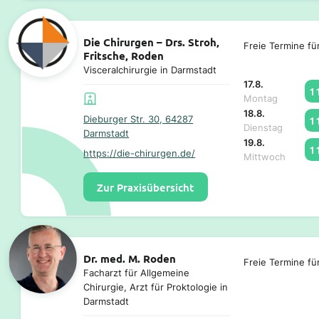
Die Chirurgen – Drs. Stroh,
Freie Termine fü
Fritsche, Roden
Visceralchirurgie in Darmstadt
17.8.
1
Montag
18.8.
1
Dieburger Str. 30, 64287
Dienstag
Darmstadt
19.8.
1
https://die-chirurgen.de/
Mittwoch
Zur Praxisübersicht
Dr. med. M. Roden
Freie Termine fü
Facharzt für Allgemeine
Chirurgie, Arzt für Proktologie in
Darmstadt