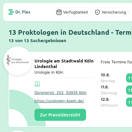
Verfügbarkeit
Versicherung
13 Proktologen in Deutschland - Term
13 von 13 Suchergebnissen
Urologie am Stadtwald Köln
Freie Termine fü
Lindenthal
Urologie in Köln
10.8.
1
Montag
11.8.
1
Dürenerstr. 252, 50935 Köln
Dienstag
12.8.
https://urologen-koeln.de/
1
Mittwoch
Zur Praxisübersicht