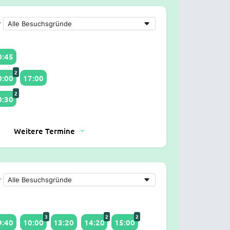
r
0:45
2
0:00
17:00
2
0:30
Weitere Termine
r
3
2
2
9:40
10:00
13:20
14:20
15:00