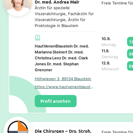
Dr. med. Andrea Mair
Freie Termine fü
Ärztin für spezielle
Viszeralchirurgie, Fachärztin für
Visceralchirurgie, Ärztin für
Proktologie in Blaustein
10.8.
1
Montag
HautVenenBlaustein Dr. med.
11.8.
Marianna Steinert Dr. med.
0
Dienstag
Christina Lenz Dr. med. Clark
12.8.
Jones Dr. med. Stephan
0
Mittwoch
Grenzner
Höhwiesen 3, 89134 Blaustein
https://www.hautvenenblaustein.de/
Profil ansehen
Die Chirurgen – Drs. Stroh,
Freie Termine fü