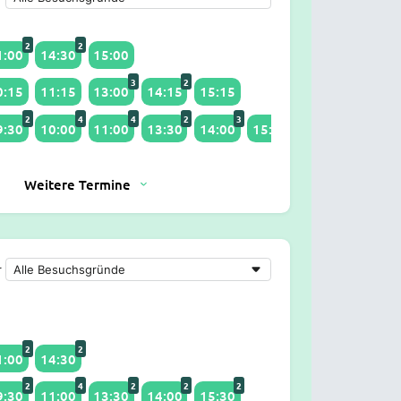
2
2
1:00
14:30
15:00
3
2
0:15
11:15
13:00
14:15
15:15
2
4
4
2
3
2
9:30
10:00
11:00
13:30
14:00
15:30
Weitere Termine
r
2
2
1:00
14:30
2
4
2
2
2
9:30
11:00
13:30
14:00
15:30