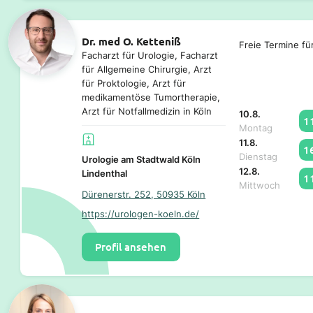
Dr. med O. Ketteniß
Freie Termine fü
Facharzt für Urologie, Facharzt
für Allgemeine Chirurgie, Arzt
für Proktologie, Arzt für
medikamentöse Tumortherapie,
Arzt für Notfallmedizin in Köln
10.8.
1
Montag
11.8.
1
Dienstag
Urologie am Stadtwald Köln
12.8.
Lindenthal
1
Mittwoch
Dürenerstr. 252, 50935 Köln
https://urologen-koeln.de/
Profil ansehen