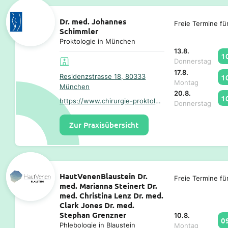
Dr. med. Johannes
Freie Termine fü
Schimmler
Proktologie in München
13.8.
1
Donnerstag
17.8.
1
Residenzstrasse 18, 80333
Montag
München
20.8.
1
https://www.chirurgie-proktologie-muenchen.de/
Donnerstag
Zur Praxisübersicht
HautVenenBlaustein Dr.
Freie Termine fü
med. Marianna Steinert Dr.
med. Christina Lenz Dr. med.
Clark Jones Dr. med.
Stephan Grenzner
10.8.
0
Phlebologie in Blaustein
Montag