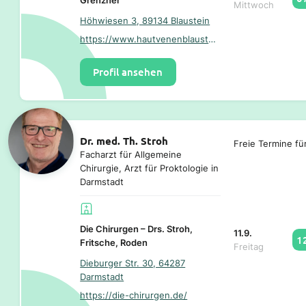
Grenzner
Mittwoch
Höhwiesen 3, 89134 Blaustein
https://www.hautvenenblaustein.de/
Profil ansehen
Dr. med. Th. Stroh
Freie Termine fü
Facharzt für Allgemeine
Chirurgie, Arzt für Proktologie in
Darmstadt
Die Chirurgen – Drs. Stroh,
11.9.
1
Fritsche, Roden
Freitag
Dieburger Str. 30, 64287
Darmstadt
https://die-chirurgen.de/