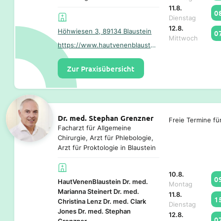
11.8.
0
Dienstag
12.8.
Höhwiesen 3, 89134 Blaustein
0
Mittwoch
https://www.hautvenenblaustein.de/
Zur Praxisübersicht
Dr. med. Stephan Grenzner
Freie Termine fü
Facharzt für Allgemeine
Chirurgie, Arzt für Phlebologie,
Arzt für Proktologie in Blaustein
10.8.
0
HautVenenBlaustein Dr. med.
Montag
Marianna Steinert Dr. med.
11.8.
1
Christina Lenz Dr. med. Clark
Dienstag
Jones Dr. med. Stephan
12.8.
0