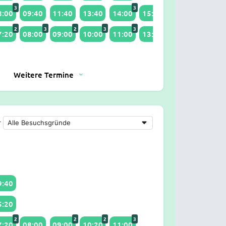
3
3
2
8:00
09:40
11:40
13:40
14:00
15:20
2
3
2
3
3
2
2
7:20
08:00
09:00
10:00
11:00
13:20
14:00
15:00
Weitere Termine
r
9:40
5:20
2
2
2
3
7:20
08:00
09:00
10:20
11:00