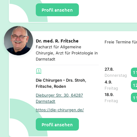
Profil ansehen
Dr. med. R. Fritsche
Freie Termine fü
Facharzt für Allgemeine
Chirurgie, Arzt für Proktologie in
Darmstadt
27.8.
1
Donnerstag
Die Chirurgen – Drs. Stroh,
4.9.
1
Fritsche, Roden
Freitag
18.9.
Dieburger Str. 30, 64287
1
Freitag
Darmstadt
https://die-chirurgen.de/
Profil ansehen