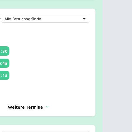
r
1:30
6:45
1:15
Weitere Termine