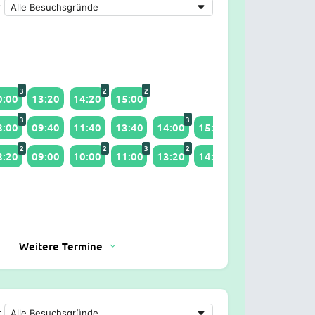
r
3
2
2
0:00
13:20
14:20
15:00
3
3
2
8:00
09:40
11:40
13:40
14:00
15:20
2
2
3
2
2
3
8:20
09:00
10:00
11:00
13:20
14:00
15:00
Weitere Termine
r