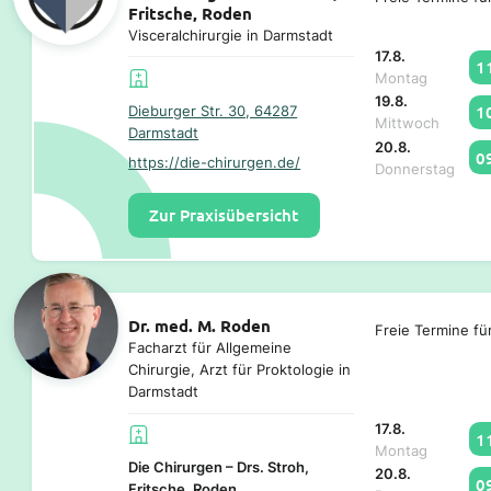
Fritsche, Roden
Visceralchirurgie in Darmstadt
17.8.
1
Montag
19.8.
1
Dieburger Str. 30, 64287
Mittwoch
Darmstadt
20.8.
0
https://die-chirurgen.de/
Donnerstag
Zur Praxisübersicht
Dr. med. M. Roden
Freie Termine fü
Facharzt für Allgemeine
Chirurgie, Arzt für Proktologie in
Darmstadt
17.8.
1
Montag
Die Chirurgen – Drs. Stroh,
20.8.
0
Fritsche, Roden