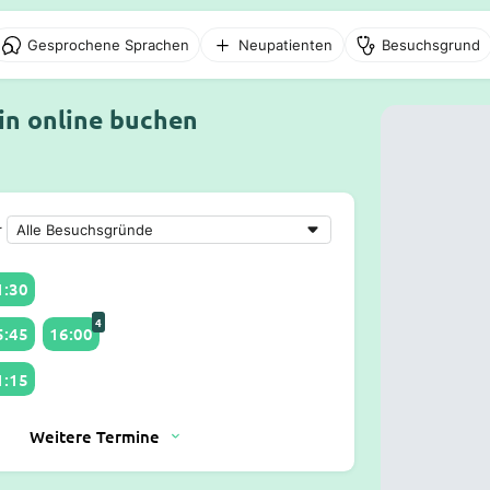
Gesprochene Sprachen
Neupatienten
Besuchsgrund
in online buchen
r
1:30
4
5:45
16:00
1:15
Weitere Termine