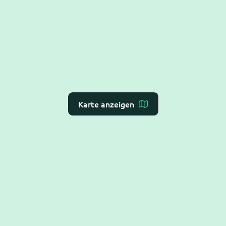
Karte anzeigen
Dr. Flex ist die
KI-Rezeption für Arzt- und
Zahnarztpraxen
– Online-Terminvergabe, VoiceAI
und WebAI, direkt mit dem
Praxis-Verwaltungs-
System
verbunden. DSGVO-konform und BSI C5-
testiert.