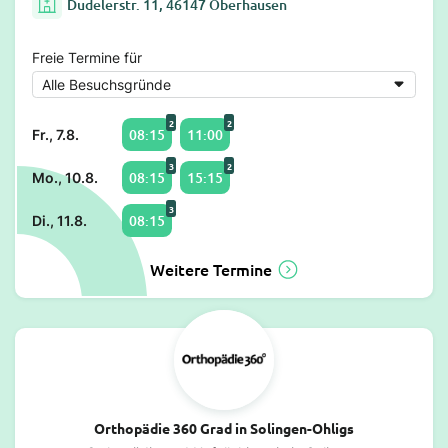
Dudelerstr. 11, 46147 Oberhausen
Freie Termine für
2
2
08:15
11:00
Fr., 7.8.
3
2
08:15
15:15
Mo., 10.8.
3
08:15
Di., 11.8.
Weitere Termine
Orthopädie 360 Grad in Solingen-Ohligs