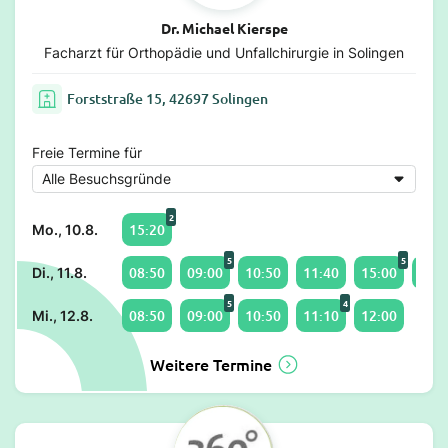
Dr. Michael Kierspe
Facharzt für Orthopädie und Unfallchirurgie in Solingen
Forststraße 15, 42697 Solingen
Freie Termine für
2
15:20
Mo., 10.8.
5
5
08:50
09:00
10:50
11:40
15:00
16:1
Di., 11.8.
5
4
08:50
09:00
10:50
11:10
12:00
Mi., 12.8.
Weitere Termine