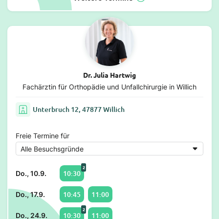
Dr. Julia Hartwig
Fachärztin für Orthopädie und Unfallchirurgie in Willich
Unterbruch 12, 47877 Willich
Freie Termine für
2
10:30
Do., 10.9.
10:45
11:00
Do., 17.9.
2
10:30
11:00
Do., 24.9.