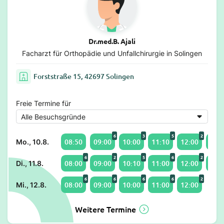
Dr.med.B. Ajali
Facharzt für Orthopädie und Unfallchirurgie in Solingen
Forststraße 15, 42697 Solingen
Freie Termine für
6
3
5
2
08:50
09:00
10:00
11:10
12:00
14:0
Mo., 10.8.
6
2
5
6
2
08:00
09:00
10:10
11:00
12:00
14:0
Di., 11.8.
6
6
6
6
2
08:00
09:00
10:00
11:00
12:00
Mi., 12.8.
Weitere Termine