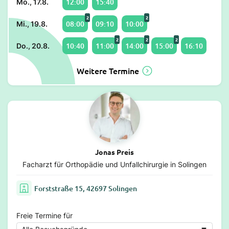
12:00
15:40
Mo., 17.8.
2
2
08:00
09:10
10:00
Mi., 19.8.
2
2
2
10:40
11:00
14:00
15:00
16:10
Do., 20.8.
Weitere Termine
Jonas Preis
Facharzt für Orthopädie und Unfallchirurgie in Solingen
Forststraße 15, 42697 Solingen
Freie Termine für