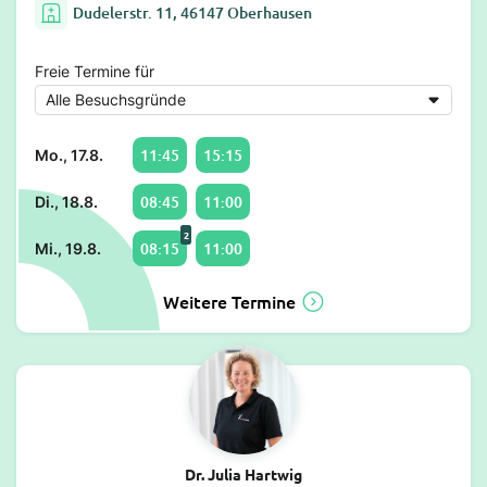
Dudelerstr. 11, 46147 Oberhausen
Freie Termine für
11:45
15:15
Mo., 17.8.
08:45
11:00
Di., 18.8.
2
08:15
11:00
Mi., 19.8.
Weitere Termine
Dr. Julia Hartwig