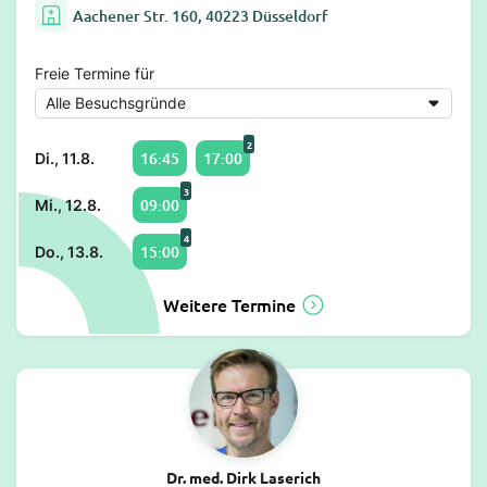
Aachener Str. 160, 40223 Düsseldorf
Freie Termine für
2
16:45
17:00
Di., 11.8.
3
09:00
Mi., 12.8.
4
15:00
Do., 13.8.
Weitere Termine
Dr. med. Dirk Laserich