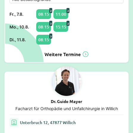
2
2
08:15
11:00
Fr., 7.8.
3
2
08:15
15:15
Mo., 10.8.
3
08:15
Di., 11.8.
Weitere Termine
Dr. Guido Mayer
Facharzt für Orthopädie und Unfallchirurgie in Willich
Unterbruch 12, 47877 Willich