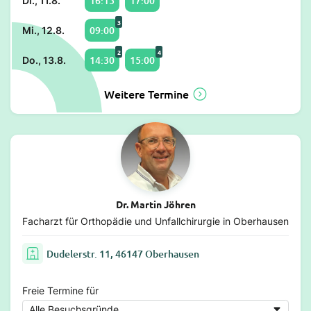
16:15
17:00
Di., 11.8.
3
09:00
Mi., 12.8.
2
4
14:30
15:00
Do., 13.8.
Weitere Termine
Dr. Martin Jöhren
Facharzt für Orthopädie und Unfallchirurgie in Oberhausen
Dudelerstr. 11, 46147 Oberhausen
Freie Termine für