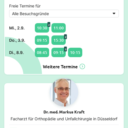
Freie Termine für
2
10:30
11:00
Mi., 2.9.
2
09:15
15:30
Do., 3.9.
3
08:45
09:15
10:15
Di., 8.9.
Weitere Termine
Dr. med. Markus Kraft
Facharzt für Orthopädie und Unfallchirurgie in Düsseldorf