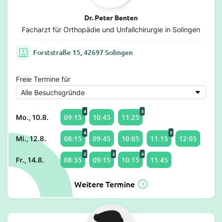
Dr. Peter Benten
Facharzt für Orthopädie und Unfallchirurgie in Solingen
Forststraße 15, 42697 Solingen
Freie Termine für
4
3
09:15
10:45
11:25
Mo., 10.8.
4
5
08:15
09:45
10:05
11:15
12:05
Mi., 12.8.
2
2
4
08:35
09:15
10:15
11:45
Fr., 14.8.
Weitere Termine