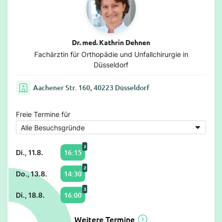
Dr. med. Kathrin Dehnen
Fachärztin für Orthopädie und Unfallchirurgie in
Düsseldorf
Aachener Str. 160, 40223 Düsseldorf
Freie Termine für
2
16:15
Di., 11.8.
2
14:30
Do., 13.8.
3
16:00
Di., 18.8.
Weitere Termine