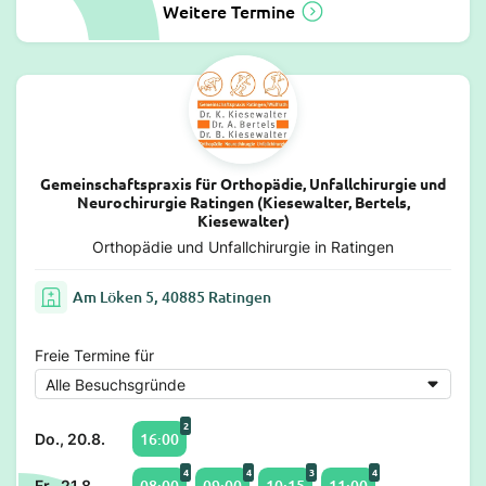
Weitere Termine
Gemeinschaftspraxis für Orthopädie, Unfallchirurgie und
Neurochirurgie Ratingen (Kiesewalter, Bertels,
Kiesewalter)
Orthopädie und Unfallchirurgie in Ratingen
Am Löken 5, 40885 Ratingen
Freie Termine für
2
16:00
Do., 20.8.
4
4
3
4
08:00
09:00
10:15
11:00
Fr., 21.8.