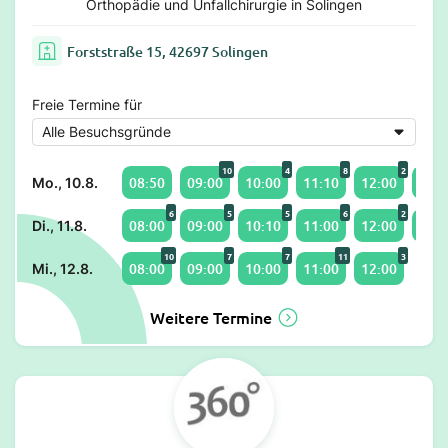
Orthopädie und Unfallchirurgie in Solingen
Forststraße 15, 42697 Solingen
Freie Termine für
10
4
8
2
08:50
09:00
10:00
11:10
12:00
14:0
Mo., 10.8.
6
5
5
6
2
08:00
09:00
10:10
11:00
12:00
14:0
Di., 11.8.
10
7
7
11
3
08:00
09:00
10:00
11:00
12:00
Mi., 12.8.
Weitere Termine