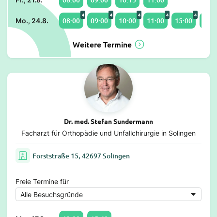
4
4
4
4
4
08:00
09:00
10:00
11:00
15:00
16:0
Mo., 24.8.
Weitere Termine
Dr. med. Stefan Sundermann
Facharzt für Orthopädie und Unfallchirurgie in Solingen
Forststraße 15, 42697 Solingen
Freie Termine für