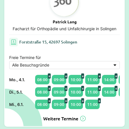
Patrick Lang
Facharzt für Orthopädie und Unfallchirurgie in Solingen
Forststraße 15, 42697 Solingen
Freie Termine für
6
6
6
6
6
08:00
09:00
10:00
11:00
14:00
15:0
Mo., 4.1.
6
6
6
6
6
08:00
09:00
10:00
11:00
14:00
15:0
Di., 5.1.
6
6
6
6
08:00
09:00
10:00
11:00
Mi., 6.1.
Weitere Termine