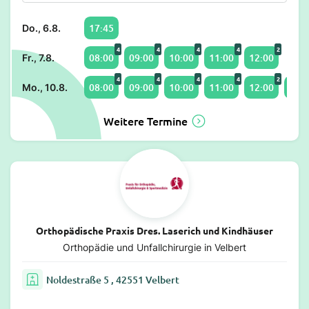
17:45
Do., 6.8.
4
4
4
4
2
08:00
09:00
10:00
11:00
12:00
Fr., 7.8.
4
4
4
4
2
08:00
09:00
10:00
11:00
12:00
15:0
Mo., 10.8.
Weitere Termine
Orthopädische Praxis Dres. Laserich und Kindhäuser
Orthopädie und Unfallchirurgie in Velbert
Noldestraße 5 , 42551 Velbert