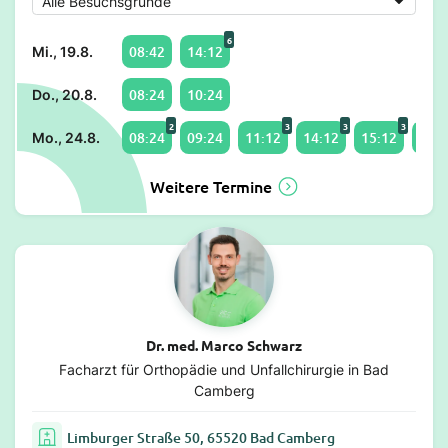
6
08:42
14:12
Mi., 19.8.
08:24
10:24
Do., 20.8.
2
3
3
3
08:24
09:24
11:12
14:12
15:12
17:2
Mo., 24.8.
Weitere Termine
Dr. med. Marco Schwarz
Facharzt für Orthopädie und Unfallchirurgie in Bad
Camberg
Limburger Straße 50, 65520 Bad Camberg