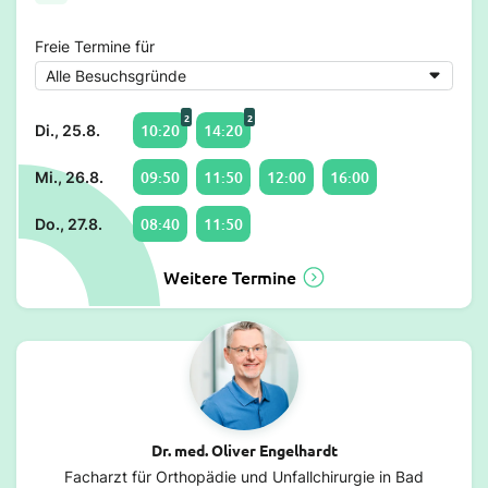
Freie Termine für
2
2
10:20
14:20
Di., 25.8.
09:50
11:50
12:00
16:00
Mi., 26.8.
08:40
11:50
Do., 27.8.
Weitere Termine
Dr. med. Oliver Engelhardt
Facharzt für Orthopädie und Unfallchirurgie in Bad