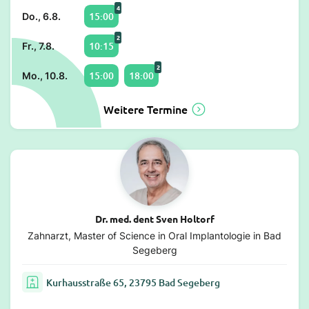
4
15:00
Do., 6.8.
2
10:15
Fr., 7.8.
2
15:00
18:00
Mo., 10.8.
Weitere Termine
Dr. med. dent Sven Holtorf
Zahnarzt, Master of Science in Oral Implantologie in Bad
Segeberg
Kurhausstraße 65, 23795 Bad Segeberg