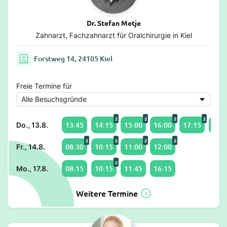
Dr. Stefan Metje
Zahnarzt, Fachzahnarzt für Oralchirurgie in Kiel
Forstweg 14, 24105 Kiel
Freie Termine für
2
2
2
2
13:45
14:15
15:00
16:00
17:15
18:0
Do., 13.8.
2
2
2
2
08:30
10:15
11:00
12:00
Fr., 14.8.
2
08:15
10:15
11:45
16:15
Mo., 17.8.
Weitere Termine