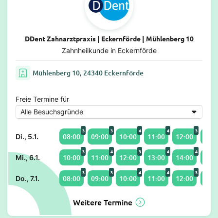
DDent Zahnarztpraxis | Eckernförde | Mühlenberg 10
Zahnheilkunde in Eckernförde
Mühlenberg 10, 24340 Eckernförde
Freie Termine für
3
3
4
4
3
08:00
09:00
10:00
11:00
12:00
13:0
Di., 5.1.
3
4
3
4
4
10:00
11:00
12:00
13:00
14:00
15:0
Mi., 6.1.
3
3
4
4
3
08:00
09:00
10:00
11:00
12:00
13:0
Do., 7.1.
Weitere Termine