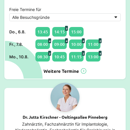
Freie Termine für
3
13:45
14:15
15:00
Do., 6.8.
4
4
4
2
08:00
09:00
10:00
11:00
Fr., 7.8.
2
2
4
08:30
10:45
11:15
13:00
Mo., 10.8.
Weitere Termine
Dr. Jutta Kirschner - Oeltingsallee Pinneberg
Zahnärztin, Fachzahnärztin für Implantologie,