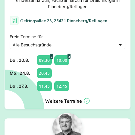
Kinderzahnärztin, Fachzahnärztin für Oralchirurgie in
Pinneberg/Rellingen
Oeltingsallee 23, 25421 Pinneberg/Rellingen
Freie Termine für
2
2
09:30
10:00
Do., 20.8.
20:45
Mo., 24.8.
11:45
12:45
Do., 27.8.
Weitere Termine