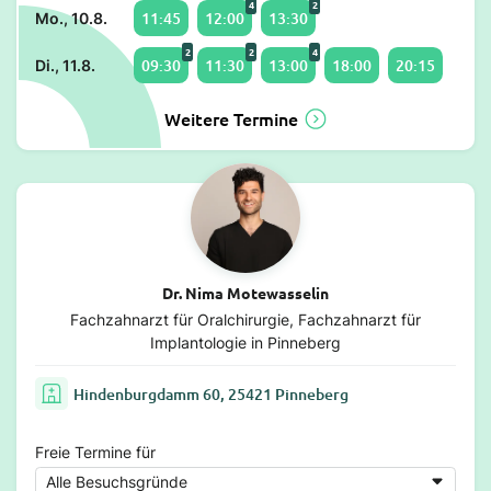
4
2
11:45
12:00
13:30
Mo., 10.8.
2
2
4
09:30
11:30
13:00
18:00
20:15
Di., 11.8.
Weitere Termine
Dr. Nima Motewasselin
Fachzahnarzt für Oralchirurgie, Fachzahnarzt für
Implantologie in Pinneberg
Hindenburgdamm 60, 25421 Pinneberg
Freie Termine für