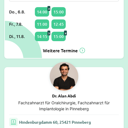
4
14:00
15:00
Do., 6.8.
11:00
12:45
Fr., 7.8.
3
4
14:15
15:00
Di., 11.8.
Weitere Termine
Dr. Alan Abdi
Fachzahnarzt für Oralchirurgie, Fachzahnarzt für
Implantologie in Pinneberg
Hindenburgdamm 60, 25421 Pinneberg