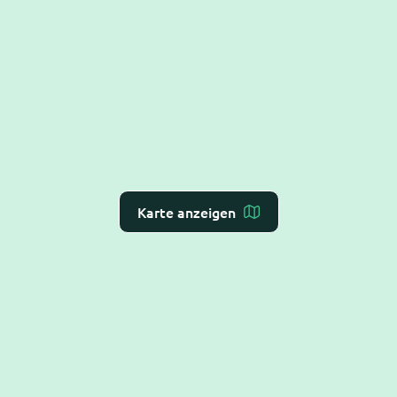
Karte anzeigen
Dr. Flex ist die
KI-Rezeption für Arzt- und
Zahnarztpraxen
– Online-Terminvergabe, VoiceAI
und WebAI, direkt mit dem
Praxis-Verwaltungs-
System
verbunden. DSGVO-konform und BSI C5-