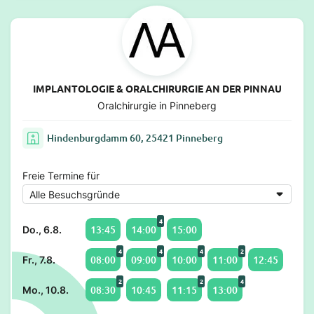
IMPLANTOLOGIE & ORALCHIRURGIE AN DER PINNAU
Oralchirurgie in Pinneberg
Hindenburgdamm 60, 25421 Pinneberg
Freie Termine für
4
13:45
14:00
15:00
Do., 6.8.
4
4
4
2
08:00
09:00
10:00
11:00
12:45
Fr., 7.8.
2
2
4
08:30
10:45
11:15
13:00
Mo., 10.8.