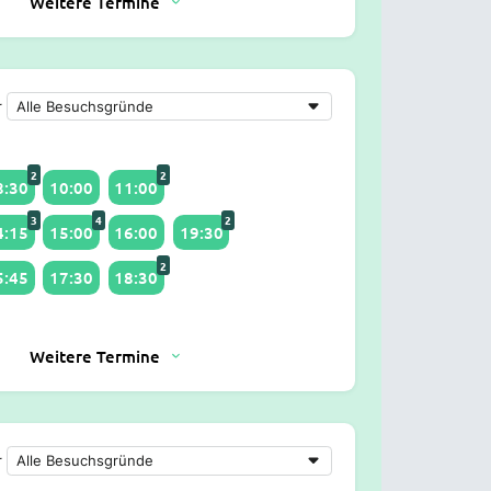
Weitere Termine
r
2
2
8:30
10:00
11:00
3
4
2
4:15
15:00
16:00
19:30
2
5:45
17:30
18:30
Weitere Termine
r