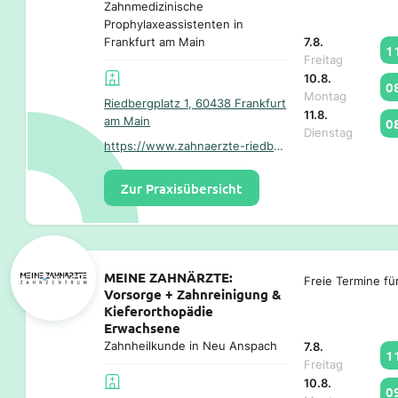
Zahnmedizinische
Prophylaxeassistenten in
7.8.
Frankfurt am Main
1
Freitag
10.8.
0
Montag
Riedbergplatz 1, 60438 Frankfurt
11.8.
am Main
0
Dienstag
https://www.zahnaerzte-riedberg.de/
Zur Praxisübersicht
MEINE ZAHNÄRZTE:
Freie Termine fü
Vorsorge + Zahnreinigung &
Kieferorthopädie
Erwachsene
Zahnheilkunde in Neu Anspach
7.8.
1
Freitag
10.8.
0