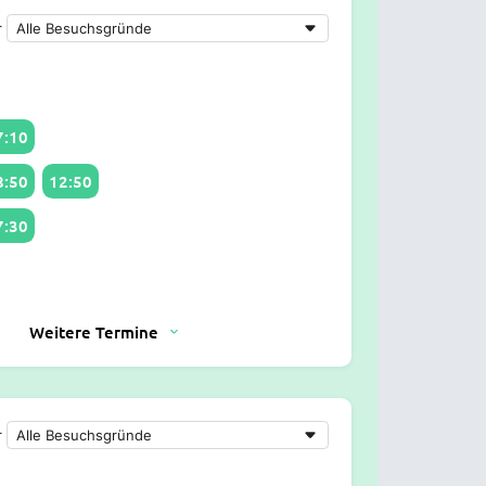
r
7:10
8:50
12:50
7:30
Weitere Termine
r