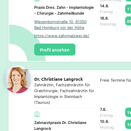
14.8.
Praxis Dres. Zahn - Implantologie
1
Freitag
- Chirurgie - Zahnheilkunde
18.8.
0
Wiesenbornstraße 10, 61350
Dienstag
Bad Homburg vor der Höhe
https://www.zahnmalzwei.de/
Profil ansehen
Dr. Christiane Langrock
Freie Termine fü
Zahnärztin, Fachzahnärztin für
Oralchirurgie, Fachzahnärztin für
Implantologie in Steinbach
(Taunus)
7.8.
1
Freitag
10.8.
Zahnarztpraxis Dr. Christiane
1
Montag
Langrock