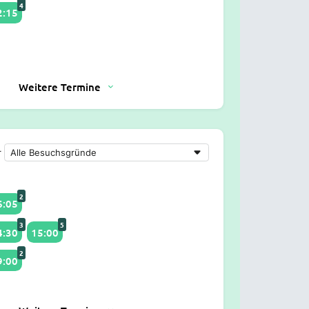
4
2:15
Weitere Termine
r
2
6:05
3
5
4:30
15:00
2
9:00