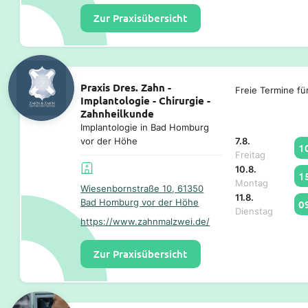
Zur Praxisübersicht
Praxis Dres. Zahn -
Freie Termine fü
Implantologie - Chirurgie -
Zahnheilkunde
Implantologie in Bad Homburg
7.8.
vor der Höhe
1
Freitag
10.8.
1
Montag
Wiesenbornstraße 10, 61350
11.8.
Bad Homburg vor der Höhe
0
Dienstag
https://www.zahnmalzwei.de/
Zur Praxisübersicht