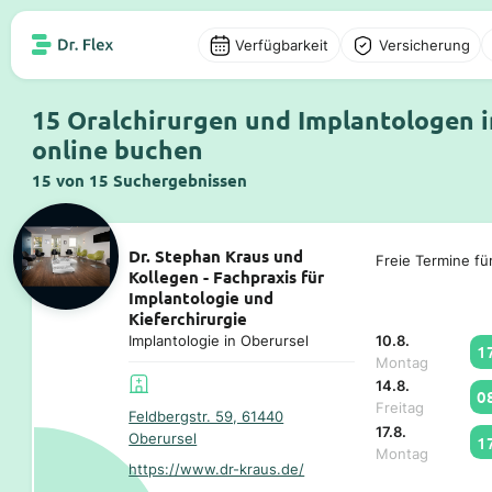
Verfügbarkeit
Versicherung
15 Oralchirurgen und Implantologen i
online buchen
15 von 15 Suchergebnissen
Dr. Stephan Kraus und
Freie Termine fü
Kollegen - Fachpraxis für
Implantologie und
Kieferchirurgie
Implantologie in Oberursel
10.8.
1
Montag
14.8.
0
Freitag
Feldbergstr. 59, 61440
17.8.
Oberursel
1
Montag
https://www.dr-kraus.de/