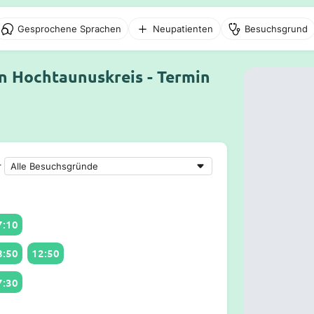
Gesprochene Sprachen
Neupatienten
Besuchsgrund
n Hochtaunuskreis - Termin
r
7:10
8:50
12:50
7:30