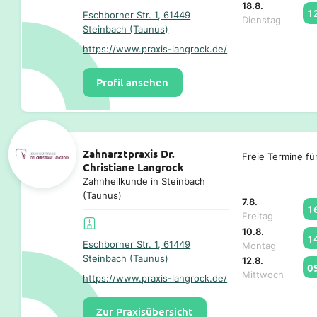
18.8.
1
Eschborner Str. 1, 61449
Dienstag
Steinbach (Taunus)
https://www.praxis-langrock.de/
Profil ansehen
Zahnarztpraxis Dr.
Freie Termine fü
Christiane Langrock
Zahnheilkunde in Steinbach
(Taunus)
7.8.
1
Freitag
10.8.
1
Eschborner Str. 1, 61449
Montag
Steinbach (Taunus)
12.8.
0
Mittwoch
https://www.praxis-langrock.de/
Zur Praxisübersicht