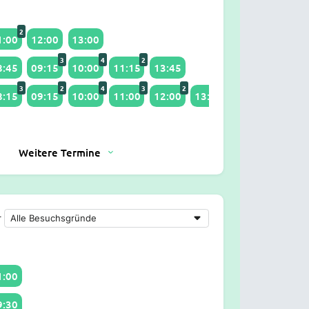
2
1:00
12:00
13:00
3
4
2
8:45
09:15
10:00
11:15
13:45
3
2
4
3
2
2
8:15
09:15
10:00
11:00
12:00
13:30
14:00
16:30
Weitere Termine
r
1:00
9:30