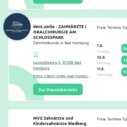
dent.smile - ZAHNÄRZTE I
Freie Termine fü
ORALCHIRURGIE AM
SCHLOSSPARK
Zahnheilkunde in Bad Homburg
7.8.
0
Freitag
10.8.
1
Leopoldsweg 2, 61348 Bad
Montag
Homburg
11.8.
1
Dienstag
https://dent-smile-bad-homburg.de/
Zur Praxisübersicht
MVZ Zahnärzte und
Freie Termine fü
Kinderzahnärzte Riedberg