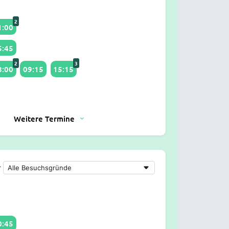
2
1:00
5:45
2
3
8:00
09:15
15:15
Weitere Termine
r
0:45