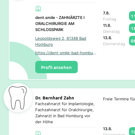
7.8.
1
dent.smile - ZAHNÄRZTE I
Freitag
ORALCHIRURGIE AM
11.8.
1
SCHLOSSPARK
Dienstag
13.8.
Leopoldsweg 2, 61348 Bad
0
Donnerstag
Homburg
https://dent-smile-bad-homburg.de/
Profil ansehen
Dr. Bernhard Zahn
Freie Termine fü
Fachzahnarzt für Implantologie,
Fachzahnarzt für Oralchirurgie,
Zahnarzt in Bad Homburg vor
der Höhe
13.8.
1
Donnerstag