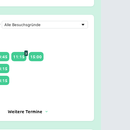
r
3
0:45
11:15
15:00
8:15
8:15
Weitere Termine