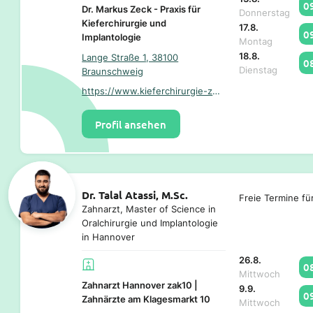
0
Dr. Markus Zeck - Praxis für
Donnerstag
Kieferchirurgie und
17.8.
0
Implantologie
Montag
18.8.
Lange Straße 1, 38100
0
Dienstag
Braunschweig
https://www.kieferchirurgie-zeck.de/
Profil ansehen
Dr. Talal Atassi, M.Sc.
Freie Termine fü
Zahnarzt, Master of Science in
Oralchirurgie und Implantologie
in Hannover
26.8.
0
Mittwoch
Zahnarzt Hannover zak10 |
9.9.
0
Zahnärzte am Klagesmarkt 10
Mittwoch