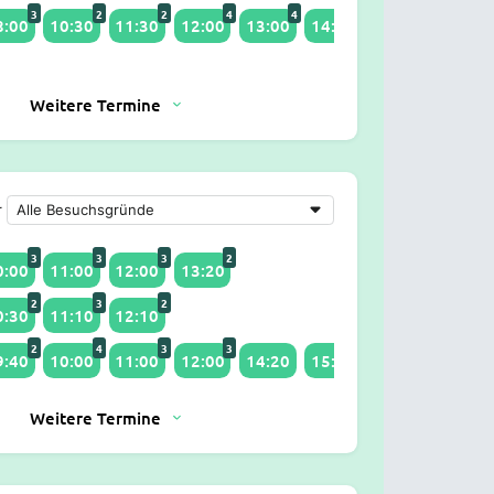
3
2
2
4
4
2
8:00
10:30
11:30
12:00
13:00
14:00
Weitere Termine
r
3
3
3
2
0:00
11:00
12:00
13:20
2
3
2
0:30
11:10
12:10
2
4
3
3
3
9:40
10:00
11:00
12:00
14:20
15:00
Weitere Termine