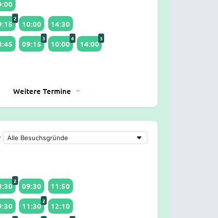
9:00
2
9:15
10:00
14:30
3
4
3
8:45
09:15
10:00
14:00
Weitere Termine
r
2
8:30
09:30
11:50
2
9:30
11:30
12:10