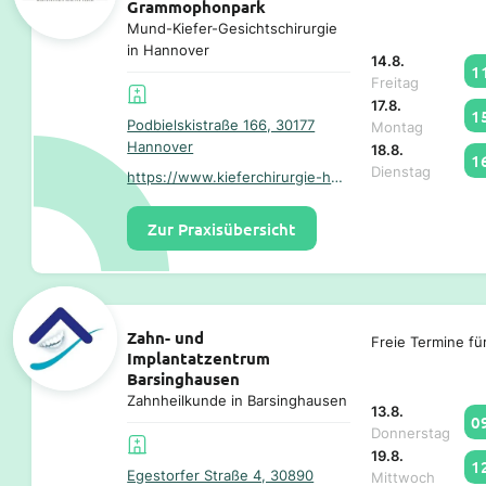
Grammophonpark
Mund-Kiefer-Gesichtschirurgie
in Hannover
14.8.
1
Freitag
17.8.
1
Podbielskistraße 166, 30177
Montag
Hannover
18.8.
1
Dienstag
https://www.kieferchirurgie-hannover.com/
Zur Praxisübersicht
Zahn- und
Freie Termine fü
Implantatzentrum
Barsinghausen
Zahnheilkunde in Barsinghausen
13.8.
0
Donnerstag
19.8.
1
Egestorfer Straße 4, 30890
Mittwoch