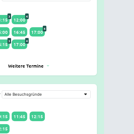
3
4
1:15
12:00
4
5:00
16:45
17:00
3
4
6:15
17:00
Weitere Termine
r
9:15
11:45
12:15
2:15