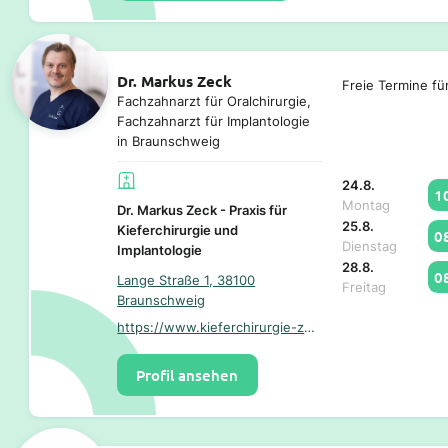
Dr. Markus Zeck
Freie Termine fü
Fachzahnarzt für Oralchirurgie,
Fachzahnarzt für Implantologie
in Braunschweig
24.8.
1
Montag
Dr. Markus Zeck - Praxis für
25.8.
Kieferchirurgie und
0
Dienstag
Implantologie
28.8.
0
Lange Straße 1, 38100
Freitag
Braunschweig
https://www.kieferchirurgie-zeck.de/
Profil ansehen