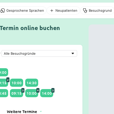
Gesprochene Sprachen
Neupatienten
Besuchsgrund
 Termin online buchen
r
9:00
2
9:15
10:00
14:30
3
4
3
8:45
09:15
10:00
14:00
Weitere Termine