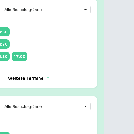
r
4:30
4:30
4:30
17:00
Weitere Termine
r