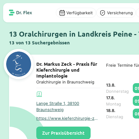
Verfügbarkeit
Versicherung
13 Oralchirurgen in Landkreis Peine -
13 von 13 Suchergebnissen
Dr. Markus Zeck - Praxis für
Freie Termine fü
Kieferchirurgie und
Implantologie
Oralchirurgie in Braunschweig
13.8.
0
Donnerstag
17.8.
0
Lange Straße 1, 38100
Montag
Braunschweig
18.8.
0
Dienstag
https://www.kieferchirurgie-zeck.de/
Zur Praxisübersicht