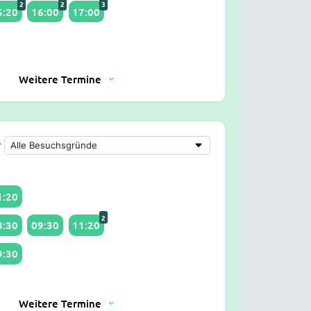
2
2
3
5:20
16:00
17:00
Weitere Termine
r
1:20
2
8:30
09:30
11:20
9:30
Weitere Termine