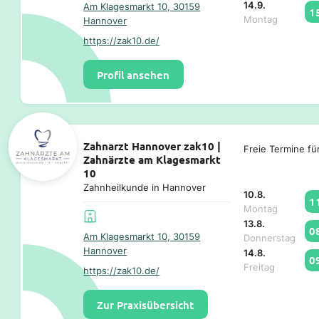
14.9.
Am Klagesmarkt 10, 30159
1
Montag
Hannover
https://zak10.de/
Profil ansehen
Zahnarzt Hannover zak10 |
Freie Termine fü
Zahnärzte am Klagesmarkt
10
Zahnheilkunde in Hannover
10.8.
1
Montag
13.8.
0
Am Klagesmarkt 10, 30159
Donnerstag
Hannover
14.8.
0
Freitag
https://zak10.de/
Zur Praxisübersicht