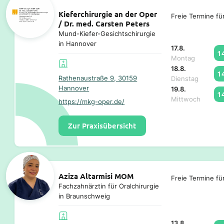
Kieferchirurgie an der Oper
Freie Termine fü
/ Dr. med. Carsten Peters
Mund-Kiefer-Gesichtschirurgie
in Hannover
17.8.
1
Montag
18.8.
1
Rathenaustraße 9, 30159
Dienstag
Hannover
19.8.
1
Mittwoch
https://mkg-oper.de/
Zur Praxisübersicht
Aziza Altarmisi MOM
Freie Termine fü
Fachzahnärztin für Oralchirurgie
in Braunschweig
13.8.