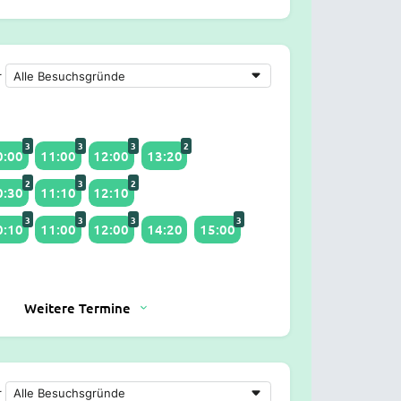
r
3
3
3
2
0:00
11:00
12:00
13:20
2
3
2
0:30
11:10
12:10
3
3
3
3
0:10
11:00
12:00
14:20
15:00
Weitere Termine
r