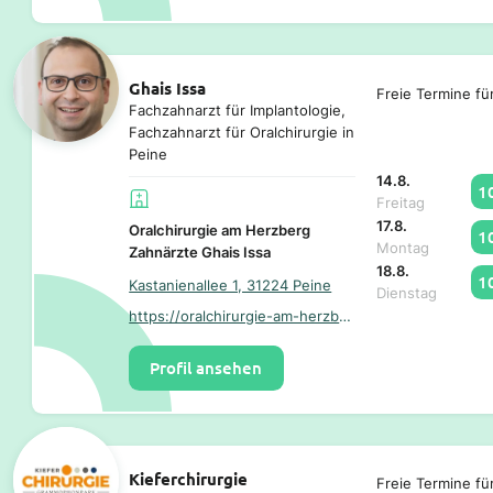
Ghais Issa
Freie Termine fü
Fachzahnarzt für Implantologie,
Fachzahnarzt für Oralchirurgie in
Peine
14.8.
1
Freitag
17.8.
Oralchirurgie am Herzberg
1
Montag
Zahnärzte Ghais Issa
18.8.
1
Kastanienallee 1, 31224 Peine
Dienstag
https://oralchirurgie-am-herzberg.de/
Profil ansehen
Kieferchirurgie
Freie Termine fü