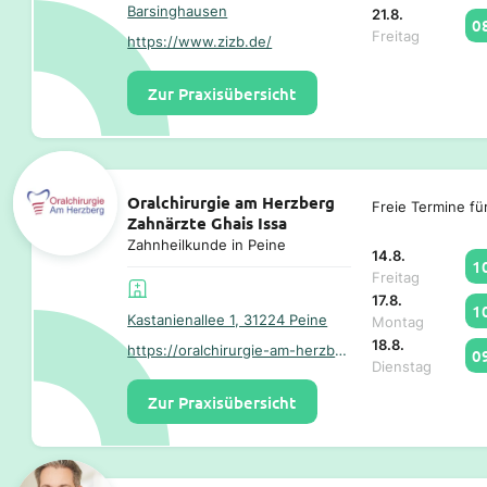
Barsinghausen
21.8.
0
Freitag
https://www.zizb.de/
Zur Praxisübersicht
Oralchirurgie am Herzberg
Freie Termine fü
Zahnärzte Ghais Issa
Zahnheilkunde in Peine
14.8.
1
Freitag
17.8.
1
Kastanienallee 1, 31224 Peine
Montag
18.8.
https://oralchirurgie-am-herzberg.de/
0
Dienstag
Zur Praxisübersicht