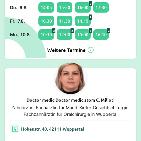
2
14:05
15:50
16:00
17:30
Do., 6.8.
2
10:30
11:30
14:15
Fr., 7.8.
2
2
3
2
10:10
12:00
15:00
16:10
Mo., 10.8.
Weitere Termine
Doctor medic Doctor medic stom C. Milioti
Zahnärztin, Fachärztin für Mund-Kiefer-Gesichtschirurgie,
Fachzahnärztin für Oralchirurgie in Wuppertal
Höhenstr. 40, 42111 Wuppertal