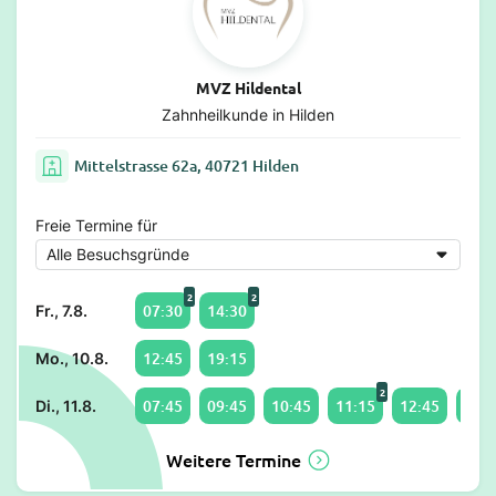
MVZ Hildental
Zahnheilkunde in Hilden
Mittelstrasse 62a, 40721 Hilden
Freie Termine für
2
2
07:30
14:30
Fr., 7.8.
12:45
19:15
Mo., 10.8.
2
07:45
09:45
10:45
11:15
12:45
13:0
Di., 11.8.
Weitere Termine