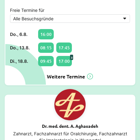
Freie Termine für
16:00
Do., 6.8.
08:15
17:45
Do., 13.8.
3
09:45
17:00
Di., 18.8.
Weitere Termine
Dr. med. dent. A. Aghasadeh
Zahnarzt, Fachzahnarzt für Oralchirurgie, Fachzahnarzt