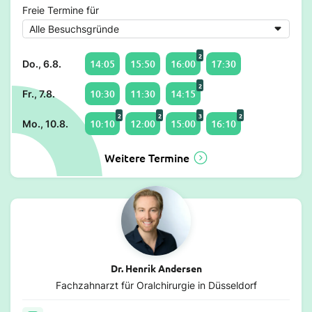
Freie Termine für
2
14:05
15:50
16:00
17:30
Do., 6.8.
2
10:30
11:30
14:15
Fr., 7.8.
2
2
3
2
10:10
12:00
15:00
16:10
Mo., 10.8.
Weitere Termine
Dr. Henrik Andersen
Fachzahnarzt für Oralchirurgie in Düsseldorf