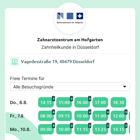
Zahnarztzentrum am Hofgarten
Zahnheilkunde in Düsseldorf
Vagedesstraße 19, 40479 Düsseldorf
Freie Termine für
3
4
4
14:15
15:00
16:00
17:00
18:30
Do., 6.8.
4
4
4
3
08:00
09:15
10:00
11:00
12:00
13:0
Fr., 7.8.
4
2
3
2
3
09:00
10:00
11:15
13:25
14:15
15:0
Mo., 10.8.