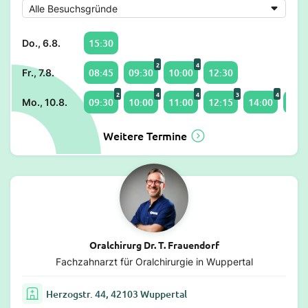
15:30
Do., 6.8.
2
4
08:45
09:30
10:00
12:30
Fr., 7.8.
2
4
4
3
4
09:30
10:00
11:00
12:15
14:00
15:0
Mo., 10.8.
Weitere Termine
Oralchirurg Dr. T. Frauendorf
Fachzahnarzt für Oralchirurgie in Wuppertal
Herzogstr. 44, 42103 Wuppertal