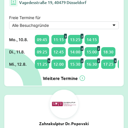
Vagedesstraße 19, 40479 Düsseldorf
Freie Termine für
3
2
09:45
11:15
13:25
14:15
Mo., 10.8.
4
2
09:25
12:45
14:00
15:00
18:30
Di., 11.8.
3
2
2
3
11:25
12:00
15:30
16:30
17:25
18:0
Mi., 12.8.
Weitere Termine
Zahnskulptur Dr. Popovski