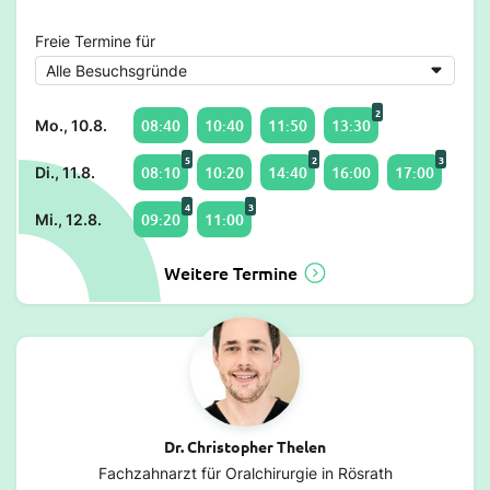
Freie Termine für
2
08:40
10:40
11:50
13:30
Mo., 10.8.
5
2
3
08:10
10:20
14:40
16:00
17:00
Di., 11.8.
4
3
09:20
11:00
Mi., 12.8.
Weitere Termine
Dr. Christopher Thelen
Fachzahnarzt für Oralchirurgie in Rösrath