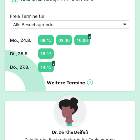
Freie Termine für
2
08:15
09:30
10:00
Mo., 24.8.
18:15
Di., 25.8.
2
14:15
Do., 27.8.
Weitere Termine
Dr. Dörthe Deifuß
Zahnärztin, Fachzahnärztin für Oralchirurgie,