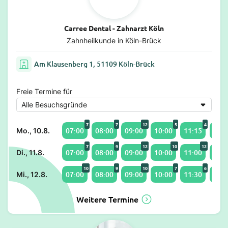
Carree Dental - Zahnarzt Köln
Zahnheilkunde in Köln-Brück
Am Klausenberg 1, 51109 Köln-Brück
Freie Termine für
7
7
12
5
4
07:00
08:00
09:00
10:00
11:15
12:0
Mo., 10.8.
7
9
12
10
12
07:00
08:00
09:00
10:00
11:00
12:0
Di., 11.8.
10
9
10
7
6
07:00
08:00
09:00
10:00
11:30
12:0
Mi., 12.8.
Weitere Termine