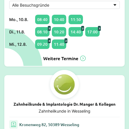
08:40
10:40
11:50
Mo., 10.8.
5
2
3
08:10
10:20
14:40
17:00
Di., 11.8.
4
2
09:20
11:40
Mi., 12.8.
Weitere Termine
Zahnheilkunde & Implantologie Dr. Manger & Kollegen
Zahnheilkunde in Wesseling
Kronenweg 82, 50389 Wesseling