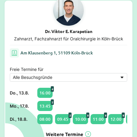
Dr. Viktor E. Karapetian
Zahnarzt, Fachzahnarzt für Oralchirurgie in Köln-Brück
Am Klausenberg 1, 51109 Köln-Brück
Freie Termine für
4
16:00
Do., 13.8.
2
13:45
Mo., 17.8.
2
8
8
8
08:00
09:45
10:00
11:00
12:00
13:0
Di., 18.8.
Weitere Termine