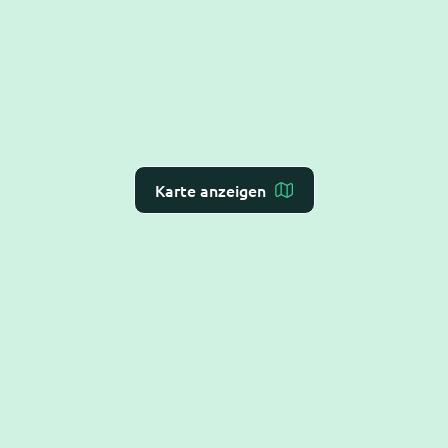
Karte anzeigen
Dr. Flex ist die
KI-Rezeption für Arzt- und
Zahnarztpraxen
– Online-Terminvergabe, VoiceAI
und WebAI, direkt mit dem
Praxis-Verwaltungs-
System
verbunden. DSGVO-konform und BSI C5-
testiert.