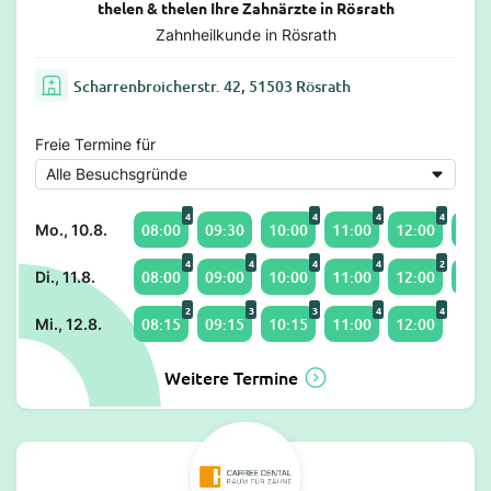
thelen & thelen Ihre Zahnärzte in Rösrath
Zahnheilkunde in Rösrath
Scharrenbroicherstr. 42, 51503 Rösrath
Freie Termine für
4
4
4
4
08:00
09:30
10:00
11:00
12:00
14:0
Mo., 10.8.
4
4
4
4
2
08:00
09:00
10:00
11:00
12:00
14:0
Di., 11.8.
2
3
3
4
4
08:15
09:15
10:15
11:00
12:00
Mi., 12.8.
Weitere Termine