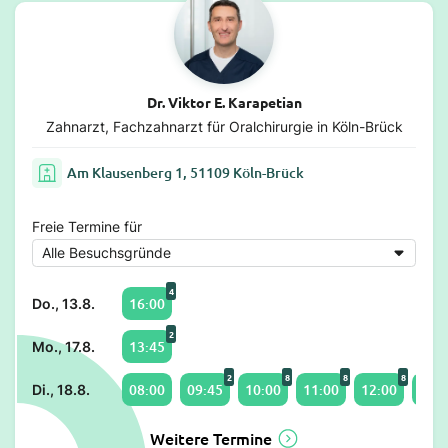
Dr. Viktor E. Karapetian
Zahnarzt, Fachzahnarzt für Oralchirurgie in Köln-Brück
Am Klausenberg 1, 51109 Köln-Brück
Freie Termine für
4
16:00
Do., 13.8.
2
13:45
Mo., 17.8.
2
8
8
8
08:00
09:45
10:00
11:00
12:00
13:0
Di., 18.8.
Weitere Termine