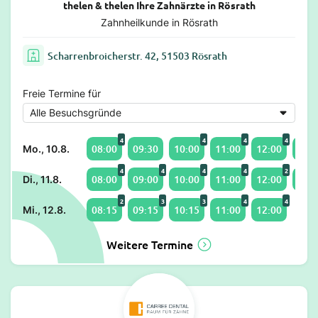
thelen & thelen Ihre Zahnärzte in Rösrath
Zahnheilkunde in Rösrath
Scharrenbroicherstr. 42, 51503 Rösrath
Freie Termine für
4
4
4
4
08:00
09:30
10:00
11:00
12:00
14:0
Mo., 10.8.
4
4
4
4
2
08:00
09:00
10:00
11:00
12:00
14:0
Di., 11.8.
2
3
3
4
4
08:15
09:15
10:15
11:00
12:00
Mi., 12.8.
Weitere Termine