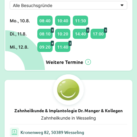
08:40
10:40
11:50
Mo., 10.8.
5
2
3
08:10
10:20
14:40
17:00
Di., 11.8.
4
2
09:20
11:40
Mi., 12.8.
Weitere Termine
Zahnheilkunde & Implantologie Dr. Manger & Kollegen
Zahnheilkunde in Wesseling
Kronenweg 82, 50389 Wesseling