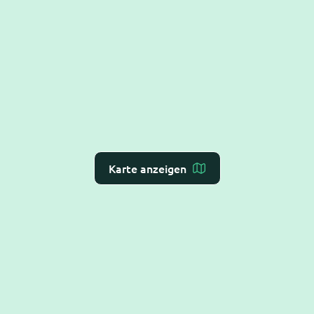
Karte anzeigen
Dr. Flex ist die
KI-Rezeption für Arzt- und
Zahnarztpraxen
– Online-Terminvergabe, VoiceAI
und WebAI, direkt mit dem
Praxis-Verwaltungs-
System
verbunden. DSGVO-konform und BSI C5-