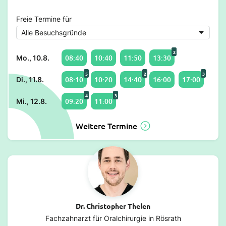
Freie Termine für
2
08:40
10:40
11:50
13:30
Mo., 10.8.
5
2
3
08:10
10:20
14:40
16:00
17:00
Di., 11.8.
4
3
09:20
11:00
Mi., 12.8.
Weitere Termine
Dr. Christopher Thelen
Fachzahnarzt für Oralchirurgie in Rösrath