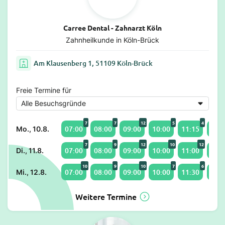
Carree Dental - Zahnarzt Köln
Zahnheilkunde in Köln-Brück
Am Klausenberg 1, 51109 Köln-Brück
Freie Termine für
7
7
12
5
4
07:00
08:00
09:00
10:00
11:15
12:0
Mo., 10.8.
7
9
12
10
12
07:00
08:00
09:00
10:00
11:00
12:0
Di., 11.8.
10
9
10
7
6
07:00
08:00
09:00
10:00
11:30
12:0
Mi., 12.8.
Weitere Termine