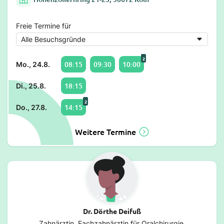
Freie Termine für
2
08:15
09:30
10:00
Mo., 24.8.
18:15
Di., 25.8.
2
14:15
Do., 27.8.
Weitere Termine
Dr. Dörthe Deifuß
Zahnärztin, Fachzahnärztin für Oralchirurgie,