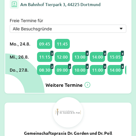
Am Bahnhof Tierpark 3, 44225 Dortmund
Freie Termine für
09:45
11:45
Mo., 24.8.
3
4
4
4
11:15
12:00
13:00
14:00
15:05
Mi., 26.8.
2
2
4
4
4
08:30
09:00
10:00
11:00
14:00
15:0
Do., 27.8.
Weitere Termine
Gemeinschaftspraxis Dr. Gorden und Dr. Poll