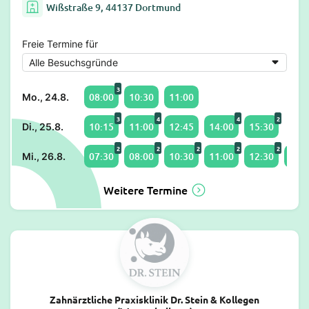
Wißstraße 9, 44137 Dortmund
Freie Termine für
3
08:00
10:30
11:00
Mo., 24.8.
3
4
4
2
10:15
11:00
12:45
14:00
15:30
Di., 25.8.
2
2
2
2
2
07:30
08:00
10:30
11:00
12:30
13:0
Mi., 26.8.
Weitere Termine
Zahnärztliche Praxisklinik Dr. Stein & Kollegen