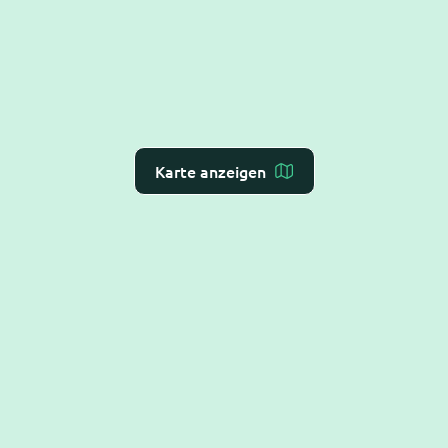
Karte anzeigen
Dr. Flex ist die
KI-Rezeption für Arzt- und
Zahnarztpraxen
– Online-Terminvergabe, VoiceAI
und WebAI, direkt mit dem
Praxis-Verwaltungs-
System
verbunden. DSGVO-konform und BSI C5-
testiert.