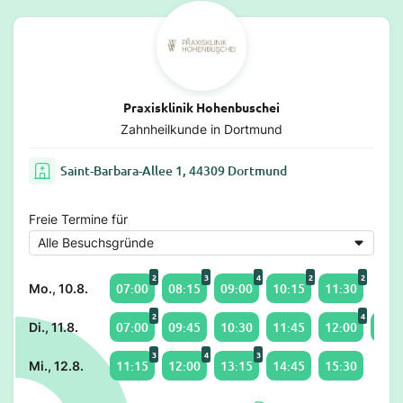
Praxisklinik Hohenbuschei
Zahnheilkunde in Dortmund
Saint-Barbara-Allee 1, 44309 Dortmund
Freie Termine für
2
3
4
2
2
07:00
08:15
09:00
10:15
11:30
Mo., 10.8.
2
4
07:00
09:45
10:30
11:45
12:00
13:0
Di., 11.8.
3
4
3
11:15
12:00
13:15
14:45
15:30
Mi., 12.8.