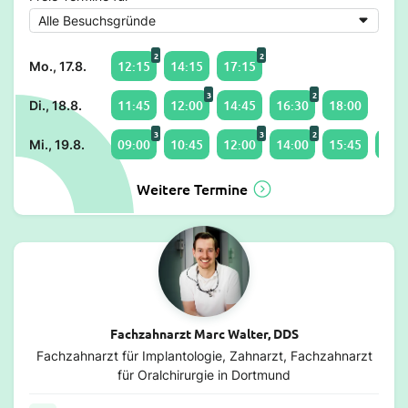
2
2
12:15
14:15
17:15
Mo., 17.8.
3
2
11:45
12:00
14:45
16:30
18:00
Di., 18.8.
3
3
2
09:00
10:45
12:00
14:00
15:45
17:0
Mi., 19.8.
Weitere Termine
Fachzahnarzt Marc Walter, DDS
Fachzahnarzt für Implantologie, Zahnarzt, Fachzahnarzt
für Oralchirurgie in Dortmund