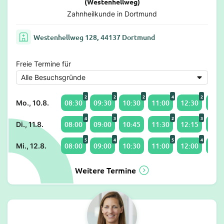
(Westenhellweg)
Zahnheilkunde in Dortmund
Westenhellweg 128, 44137 Dortmund
Freie Termine für
2
2
2
4
2
08:30
09:30
10:30
11:00
12:30
15:3
Mo., 10.8.
4
3
2
3
08:00
09:00
10:45
11:30
12:15
14:0
Di., 11.8.
5
4
5
4
08:00
09:00
10:30
11:00
12:00
14:0
Mi., 12.8.
Weitere Termine