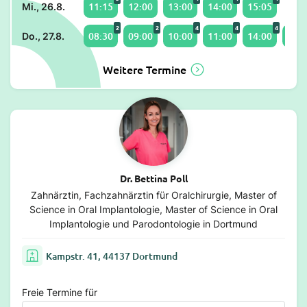
11:15
12:00
13:00
14:00
15:05
Mi., 26.8.
2
2
4
4
4
08:30
09:00
10:00
11:00
14:00
15:0
Do., 27.8.
Weitere Termine
Dr. Bettina Poll
Zahnärztin, Fachzahnärztin für Oralchirurgie, Master of
Science in Oral Implantologie, Master of Science in Oral
Implantologie und Parodontologie in Dortmund
Kampstr. 41, 44137 Dortmund
Freie Termine für