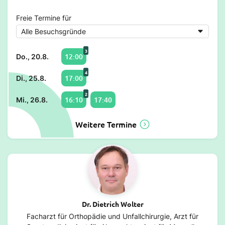
Freie Termine für
3
12:00
Do., 20.8.
4
17:00
Di., 25.8.
2
16:10
17:40
Mi., 26.8.
Weitere Termine
Dr. Dietrich Wolter
Facharzt für Orthopädie und Unfallchirurgie, Arzt für