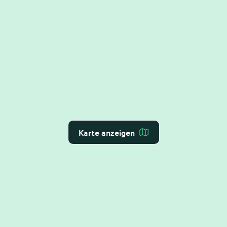
Karte anzeigen
Dr. Flex ist die
KI-Rezeption für Arzt- und
Zahnarztpraxen
– Online-Terminvergabe, VoiceAI
und WebAI, direkt mit dem
Praxis-Verwaltungs-