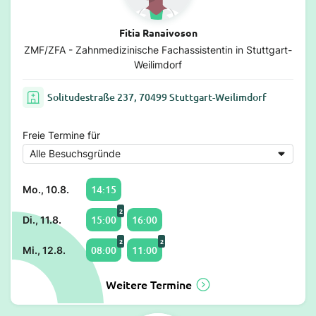
Fitia Ranaivoson
ZMF/ZFA - Zahnmedizinische Fachassistentin in Stuttgart-
Weilimdorf
Solitudestraße 237, 70499 Stuttgart-Weilimdorf
Freie Termine für
14:15
Mo., 10.8.
2
15:00
16:00
Di., 11.8.
2
2
08:00
11:00
Mi., 12.8.
Weitere Termine