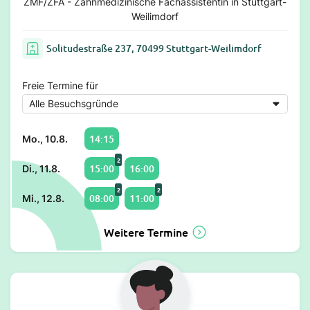
ZMF/ZFA - Zahnmedizinische Fachassistentin in Stuttgart-
Weilimdorf
Solitudestraße 237, 70499 Stuttgart-Weilimdorf
Freie Termine für
14:15
Mo., 10.8.
2
15:00
16:00
Di., 11.8.
2
2
08:00
11:00
Mi., 12.8.
Weitere Termine