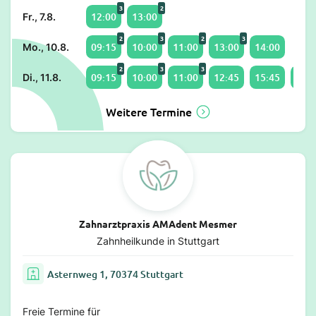
3
2
12:00
13:00
Fr., 7.8.
2
3
2
3
09:15
10:00
11:00
13:00
14:00
Mo., 10.8.
2
3
3
09:15
10:00
11:00
12:45
15:45
16:1
Di., 11.8.
Weitere Termine
Zahnarztpraxis AMAdent Mesmer
Zahnheilkunde in Stuttgart
Asternweg 1, 70374 Stuttgart
Freie Termine für