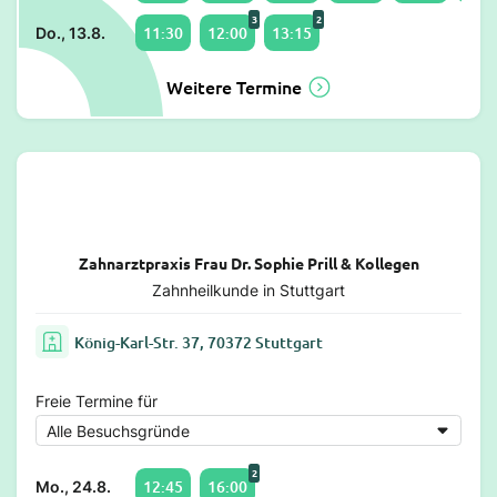
3
2
11:30
12:00
13:15
Do., 13.8.
Weitere Termine
Zahnarztpraxis Frau Dr. Sophie Prill & Kollegen
Zahnheilkunde in Stuttgart
König-Karl-Str. 37, 70372 Stuttgart
Freie Termine für
2
12:45
16:00
Mo., 24.8.