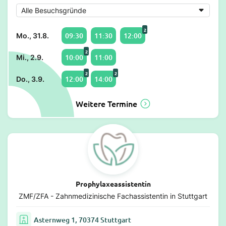
2
09:30
11:30
12:00
Mo., 31.8.
2
10:00
11:00
Mi., 2.9.
2
2
12:00
14:00
Do., 3.9.
Weitere Termine
Prophylaxeassistentin
ZMF/ZFA - Zahnmedizinische Fachassistentin in Stuttgart
Asternweg 1, 70374 Stuttgart