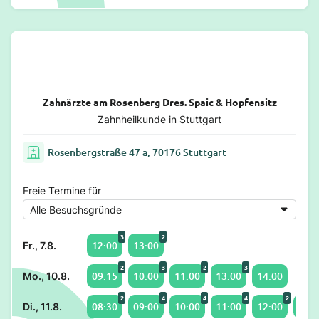
Zahnärzte am Rosenberg Dres. Spaic & Hopfensitz
Zahnheilkunde in Stuttgart
Rosenbergstraße 47 a, 70176 Stuttgart
Freie Termine für
3
2
12:00
13:00
Fr., 7.8.
2
3
2
3
09:15
10:00
11:00
13:00
14:00
Mo., 10.8.
2
4
4
4
2
08:30
09:00
10:00
11:00
12:00
15:0
Di., 11.8.