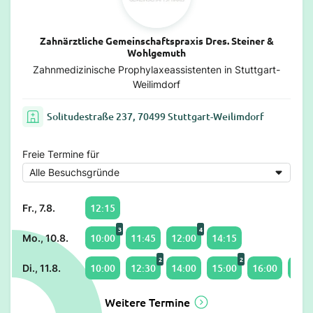
Zahnärztliche Gemeinschaftspraxis Dres. Steiner &
Wohlgemuth
Zahnmedizinische Prophylaxeassistenten in Stuttgart-
Weilimdorf
Solitudestraße 237, 70499 Stuttgart-Weilimdorf
Freie Termine für
12:15
Fr., 7.8.
3
4
10:00
11:45
12:00
14:15
Mo., 10.8.
2
2
10:00
12:30
14:00
15:00
16:00
17:0
Di., 11.8.
Weitere Termine