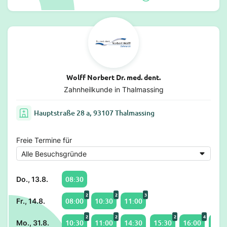
Wolff Norbert Dr. med. dent.
Zahnheilkunde in Thalmassing
Hauptstraße 28 a, 93107 Thalmassing
Freie Termine für
08:30
Do., 13.8.
2
2
3
08:00
10:30
11:00
Fr., 14.8.
2
2
2
4
10:30
11:00
14:30
15:30
16:00
17:0
Mo., 31.8.