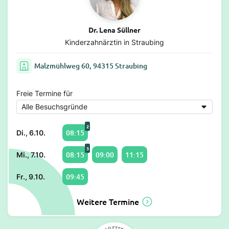
Dr. Lena Süllner
Kinderzahnärztin in Straubing
Malzmühlweg 60, 94315 Straubing
Freie Termine für
2
08:15
Di., 6.10.
3
08:15
09:00
11:15
Mi., 7.10.
09:45
Fr., 9.10.
Weitere Termine