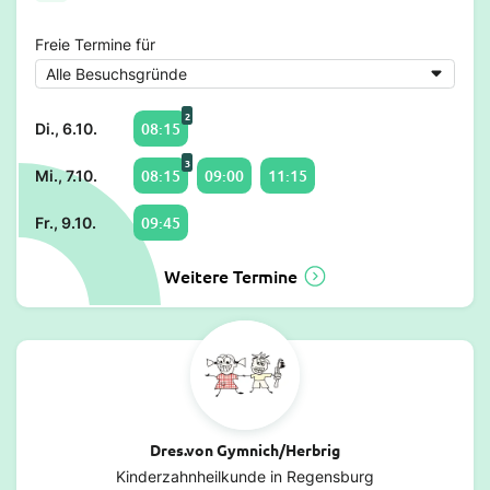
Freie Termine für
2
08:15
Di., 6.10.
3
08:15
09:00
11:15
Mi., 7.10.
09:45
Fr., 9.10.
Weitere Termine
Dres.von Gymnich/Herbrig
Kinderzahnheilkunde in Regensburg