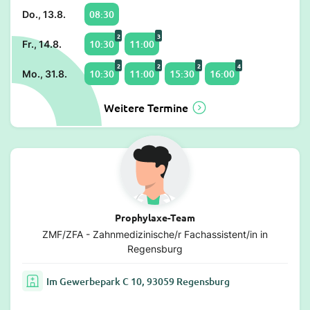
08:30
Do., 13.8.
2
3
10:30
11:00
Fr., 14.8.
2
2
2
4
10:30
11:00
15:30
16:00
Mo., 31.8.
Weitere Termine
Prophylaxe-Team
ZMF/ZFA - Zahnmedizinische/r Fachassistent/in in
Regensburg
Im Gewerbepark C 10, 93059 Regensburg