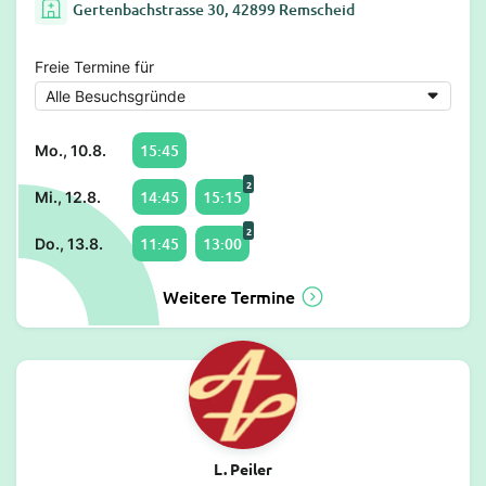
Gertenbachstrasse 30, 42899 Remscheid
Freie Termine für
15:45
Mo., 10.8.
2
14:45
15:15
Mi., 12.8.
2
11:45
13:00
Do., 13.8.
Weitere Termine
L. Peiler