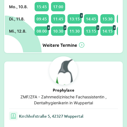
15:45
17:00
Mo., 10.8.
3
09:45
11:45
13:15
14:45
15:30
16:1
Di., 11.8.
4
2
3
3
08:00
10:30
11:30
13:15
14:15
15:1
Mi., 12.8.
Weitere Termine
Prophylaxe
ZMF/ZFA - Zahnmedizinische Fachassistentin ,
Dentalhygienikerin in Wuppertal
Kirchhofstraße 5, 42327 Wuppertal