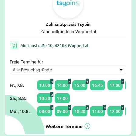
Zahnarztpraxis Tsypin
Zahnheilkunde in Wuppertal
Morianstraße 10, 42103 Wuppertal
Freie Termine für
4
4
4
4
13:00
14:00
15:00
16:45
17:00
18:0
Fr., 7.8.
2
10:30
17:00
Sa., 8.8.
4
4
2
4
4
08:00
09:00
10:30
11:00
12:00
13:0
Mo., 10.8.
Weitere Termine