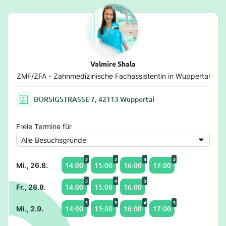
Valmire Shala
ZMF/ZFA - Zahnmedizinische Fachassistentin in Wuppertal
BORSIGSTRASSE 7, 42113 Wuppertal
Freie Termine für
3
3
4
3
14:00
15:00
16:00
17:00
Mi., 26.8.
3
4
3
14:00
15:00
16:00
Fr., 28.8.
3
3
4
3
14:00
15:00
16:00
17:00
Mi., 2.9.