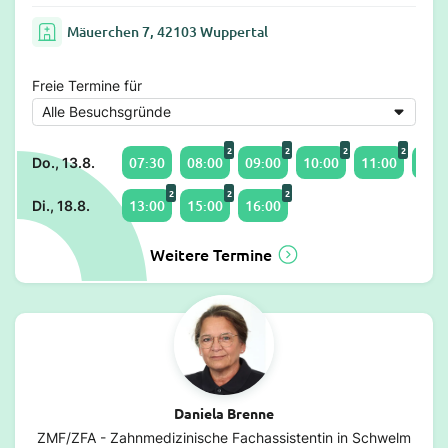
Mäuerchen 7, 42103 Wuppertal
Freie Termine für
2
2
2
2
07:30
08:00
09:00
10:00
11:00
13:0
Do., 13.8.
2
2
2
13:00
15:00
16:00
Di., 18.8.
Weitere Termine
Daniela Brenne
ZMF/ZFA - Zahnmedizinische Fachassistentin in Schwelm