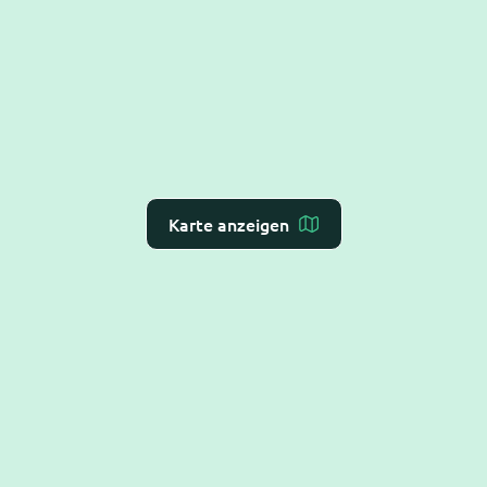
Karte anzeigen
Dr. Flex ist die
KI-Rezeption für Arzt- und
Zahnarztpraxen
– Online-Terminvergabe, VoiceAI
und WebAI, direkt mit dem
Praxis-Verwaltungs-
System
verbunden. DSGVO-konform und BSI C5-
testiert.