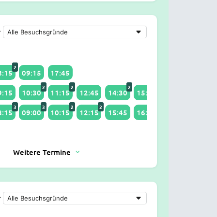
r
2
8:15
09:15
17:45
2
2
2
4
2
9:15
10:30
11:15
12:45
14:30
15:00
16:00
17:30
3
3
2
2
3
8:15
09:00
10:15
12:15
15:45
16:15
17:45
Weitere Termine
r