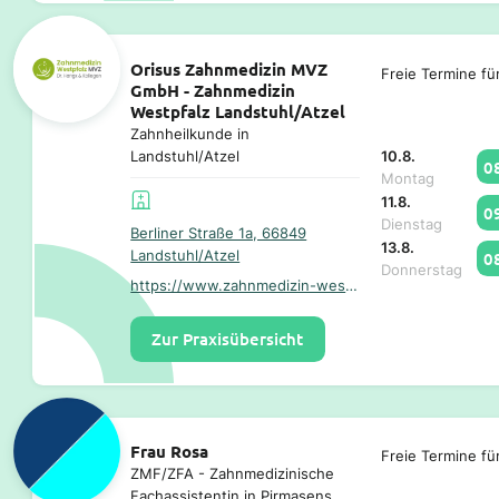
Orisus Zahnmedizin MVZ
Freie Termine fü
GmbH - Zahnmedizin
Westpfalz Landstuhl/Atzel
Zahnheilkunde in
10.8.
Landstuhl/Atzel
0
Montag
11.8.
0
Dienstag
Berliner Straße 1a, 66849
13.8.
Landstuhl/Atzel
0
Donnerstag
https://www.zahnmedizin-westpfalz.de/
Zur Praxisübersicht
Frau Rosa
Freie Termine fü
ZMF/ZFA - Zahnmedizinische
Fachassistentin in Pirmasens