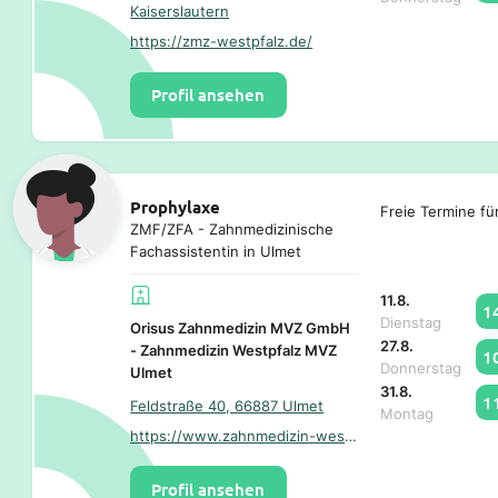
Kaiserslautern
https://zmz-westpfalz.de/
Profil ansehen
Prophylaxe
Freie Termine fü
ZMF/ZFA - Zahnmedizinische
Fachassistentin in Ulmet
11.8.
1
Dienstag
Orisus Zahnmedizin MVZ GmbH
27.8.
- Zahnmedizin Westpfalz MVZ
1
Donnerstag
Ulmet
31.8.
1
Feldstraße 40, 66887 Ulmet
Montag
https://www.zahnmedizin-westpfalz.de/
Profil ansehen