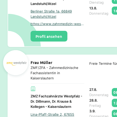
Dienstag
Landstuhl/Atzel
13.8.
1
Berliner Straße 1a, 66849
Donnerstag
Landstuhl/Atzel
https://www.zahnmedizin-westpfalz.de/
Profil ansehen
Frau Müller
Freie Termine fü
ZMF/ZFA - Zahnmedizinische
Fachassistentin in
Kaiserslautern
27.8.
0
Donnerstag
ZMZ Fachzahnärzte Westpfalz -
28.8.
Dr. Dißmann, Dr. Krause &
1
Freitag
Kollegen - Kaiserslautern
3.9.
0
Lina-Pfaff-Straße 2, 67655
Donnerstag