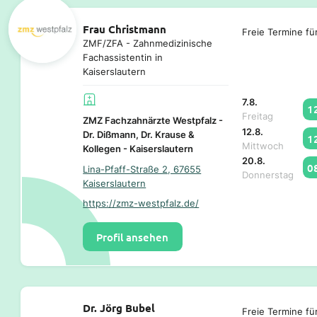
Frau Christmann
Freie Termine fü
ZMF/ZFA - Zahnmedizinische
Fachassistentin in
Kaiserslautern
7.8.
1
Freitag
ZMZ Fachzahnärzte Westpfalz -
12.8.
Dr. Dißmann, Dr. Krause &
1
Mittwoch
Kollegen - Kaiserslautern
20.8.
0
Lina-Pfaff-Straße 2, 67655
Donnerstag
Kaiserslautern
https://zmz-westpfalz.de/
Profil ansehen
Dr. Jörg Bubel
Freie Termine fü