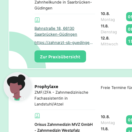
Zahnheilkunde in Saarbrücken-
Güdingen
10.8.
0
Montag
11.8.
0
Bahnstraße 18, 66130
Dienstag
Saarbrücken-Güdingen
12.8.
1
https://zahnarzt-sb-guedingen.de/
Mittwoch
Zur Praxisübersicht
Prophylaxe
Freie Termine fü
ZMF/ZFA - Zahnmedizinische
Fachassistentin in
Landstuhl/Atzel
10.8.
0
Montag
Orisus Zahnmedizin MVZ GmbH
11.8.
- Zahnmedizin Westpfalz
1