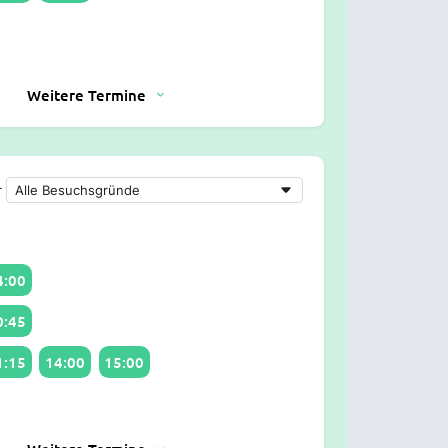
Weitere Termine
r
4:00
0:45
1:15
14:00
15:00