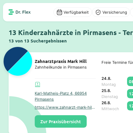
Verfügbarkeit
Versicherung
13 Kinderzahnärzte in Pirmasens - Te
13 von 13 Suchergebnissen
Zahnarztpraxis Mark Hill
Freie Termine fü
Zahnheilkunde in Pirmasens
24.8.
0
Montag
25.8.
1
Karl-Matheis-Platz 4, 66954
Dienstag
Pirmasens
26.8.
1
https://www.zahnarzt-mark-hill.de/
Mittwoch
Zur Praxisübersicht