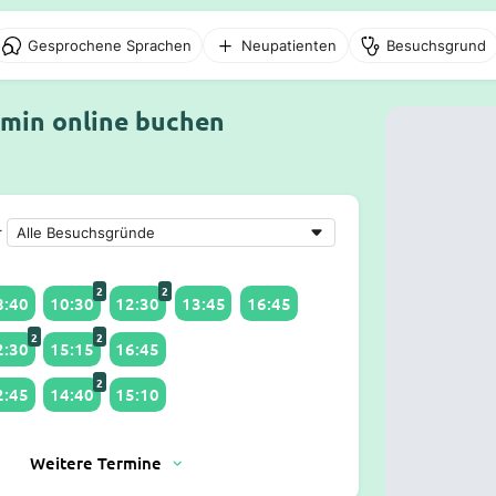
Gesprochene Sprachen
Neupatienten
Besuchsgrund
rmin online buchen
r
2
2
8:40
10:30
12:30
13:45
16:45
2
2
2:30
15:15
16:45
2
2:45
14:40
15:10
Weitere Termine