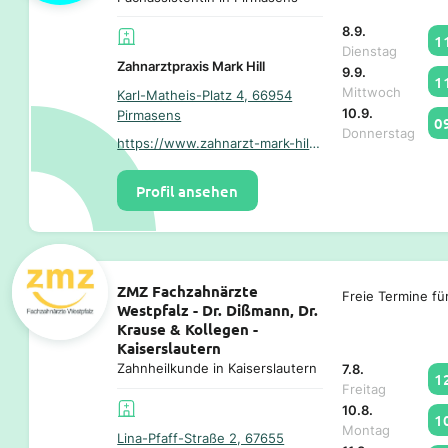
8.9.
1
Dienstag
Zahnarztpraxis Mark Hill
9.9.
1
Mittwoch
Karl-Matheis-Platz 4, 66954
10.9.
Pirmasens
0
Donnerstag
https://www.zahnarzt-mark-hill.de/
Profil ansehen
ZMZ Fachzahnärzte
Freie Termine fü
Westpfalz - Dr. Dißmann, Dr.
Krause & Kollegen -
Kaiserslautern
Zahnheilkunde in Kaiserslautern
7.8.
1
Freitag
10.8.
1
Montag
Lina-Pfaff-Straße 2, 67655