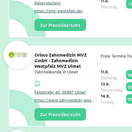
11.8.
Kaiserslautern
1
Dienstag
https://zmz-westpfalz.de/
Zur Praxisübersicht
Orisus Zahnmedizin MVZ
Freie Termine fü
GmbH - Zahnmedizin
Westpfalz MVZ Ulmet
11.8.
Zahnheilkunde in Ulmet
0
Dienstag
13.8.
0
Donnerstag
Feldstraße 40, 66887 Ulmet
14.8.
0
https://www.zahnmedizin-westpfalz.de/
Freitag
Zur Praxisübersicht