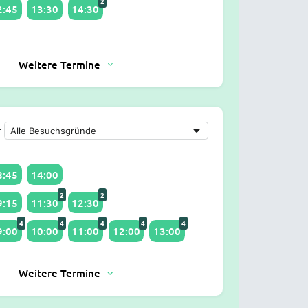
2
2:45
13:30
14:30
Weitere Termine
r
8:45
14:00
2
2
9:15
11:30
12:30
4
4
4
4
4
9:00
10:00
11:00
12:00
13:00
Weitere Termine