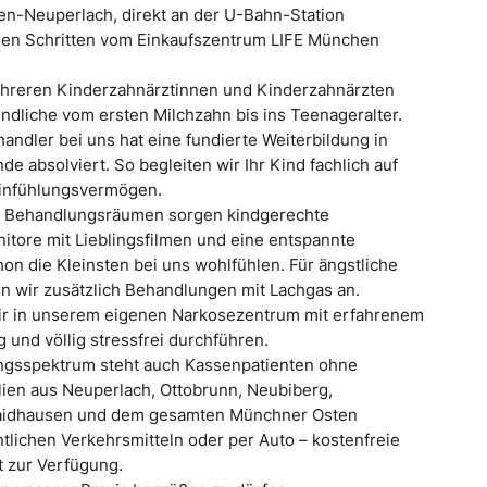
en-Neuperlach, direkt an der U-Bahn-Station
gen Schritten vom Einkaufszentrum LIFE München
hreren Kinderzahnärztinnen und Kinderzahnärzten
ndliche vom ersten Milchzahn bis ins Teenageralter.
andler bei uns hat eine fundierte Weiterbildung in
 absolviert. So begleiten wir Ihr Kind fachlich auf
Einfühlungsvermögen.
ten Behandlungsräumen sorgen kindgerechte
tore mit Lieblingsfilmen und eine entspannte
on die Kleinsten bei uns wohlfühlen. Für ängstliche
en wir zusätzlich Behandlungen mit Lachgas an.
ir in unserem eigenen Narkosezentrum mit erfahrenem
 und völlig stressfrei durchführen.
ngsspektrum steht auch Kassenpatienten ohne
ien aus Neuperlach, Ottobrunn, Neubiberg,
 Haidhausen und dem gesamten Münchner Osten
tlichen Verkehrsmitteln oder per Auto – kostenfreie
t zur Verfügung.