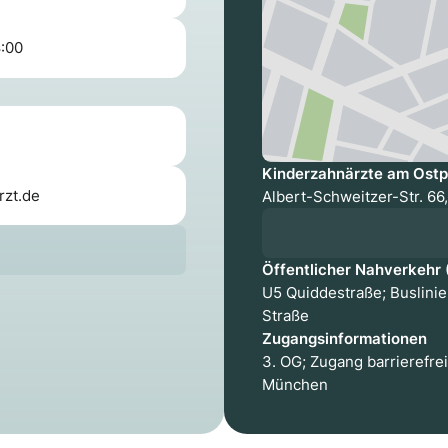
8:00
Kinderzahnärzte am Ost
zt.de
Albert-Schweitzer-Str. 6
Öffentlicher Nahverkehr
U5 Quiddestraße; Buslinien
Straße
Zugangsinformationen
3. OG; Zugang barrierefre
München