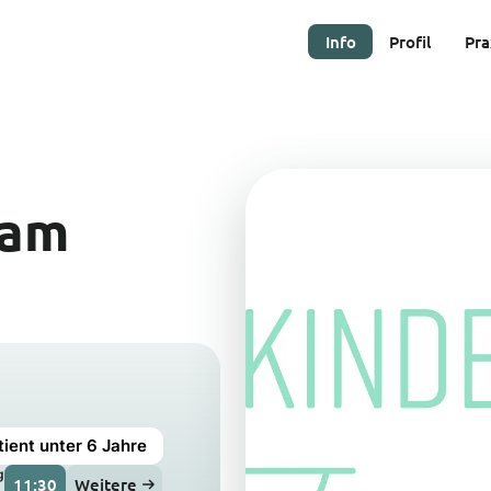
Info
Profil
Pra
 am
ient unter 6 Jahre
g
11:30
Weitere