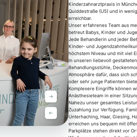
Kinderzahnarztpraxis in Münch
Quiddestraße (U5) und in weni
erreichbar.
Unser erfahrenes Team aus me
betreut Babys, Kinder und Juge
Jede Behandlerin und jeder Beh
Kinder- und Jugendzahnheilkunde
höchstem Niveau und mit viel 
In unseren liebevoll gestalte
Behandlungsstühle, Deckenmoni
Atmosphäre dafür, dass sich sch
oder sehr junge Patienten biet
Komplexere Eingriffe können w
Anästhesieteam in einer Sitzung
Nahezu unser gesamtes Leistu
Zuzahlung zur Verfügung. Famil
Unterhaching, Haar, Giesing,
erreichen uns bequem mit öffen
Parkplätze stehen direkt vor Or