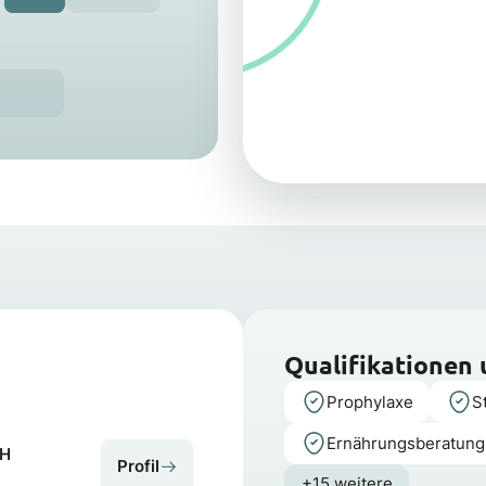
Qualifikationen
Prophylaxe
S
Ernährungs­beratung
bH
Profil
+15 weitere