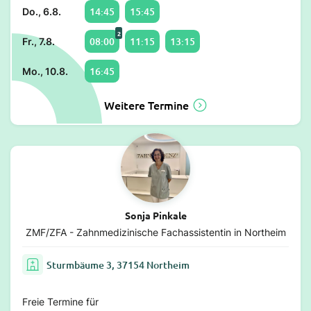
14:45
15:45
Do., 6.8.
2
08:00
11:15
13:15
Fr., 7.8.
16:45
Mo., 10.8.
Weitere Termine
Sonja Pinkale
ZMF/ZFA - Zahnmedizinische Fachassistentin in Northeim
Sturmbäume 3, 37154 Northeim
Freie Termine für