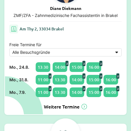
Diane Diekmann
ZMF/ZFA - Zahnmedizinische Fachassistentin in Brakel
Am Thy 2, 33034 Brakel
Freie Termine für
2
2
2
13:30
14:00
15:00
16:00
Mo., 24.8.
2
2
2
2
11:00
13:30
14:00
15:00
16:00
Mo., 31.8.
2
2
2
2
11:00
13:30
14:00
15:00
16:00
Mo., 7.9.
Weitere Termine