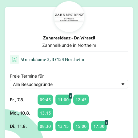
Zahnresidenz - Dr. Wrastil
Zahnheilkunde in Northeim
Sturmbäume 3, 37154 Northeim
Freie Termine für
2
09:45
11:00
12:45
Fr., 7.8.
13:15
Mo., 10.8.
2
08:30
13:15
15:00
17:30
Di., 11.8.