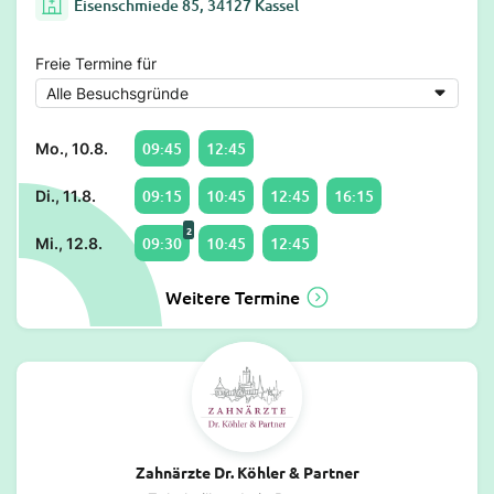
Eisenschmiede 85, 34127 Kassel
Freie Termine für
09:45
12:45
Mo., 10.8.
09:15
10:45
12:45
16:15
Di., 11.8.
2
09:30
10:45
12:45
Mi., 12.8.
Weitere Termine
Zahnärzte Dr. Köhler & Partner