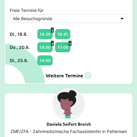
Freie Termine für
2
14:30
18:45
Di., 18.8.
4
4
14:00
15:00
Do., 20.8.
14:00
Di., 25.8.
Weitere Termine
Daniela Seifert Broich
ZMF/ZFA - Zahnmedizinische Fachassistentin in Pattensen