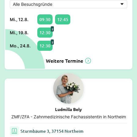
09:30
12:45
Mi., 12.8.
2
12:30
Mi., 19.8.
2
12:30
Mo., 24.8.
Weitere Termine
Ludmilla Bely
ZMF/ZFA - Zahnmedizinische Fachassistentin in Northeim
Sturmbäume 3, 37154 Northeim