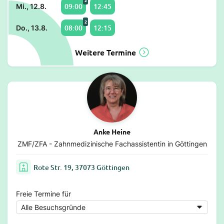
2
09:00
12:45
Mi., 12.8.
2
08:00
12:15
Do., 13.8.
Weitere Termine
Anke Heine
ZMF/ZFA - Zahnmedizinische Fachassistentin in Göttingen
Rote Str. 19, 37073 Göttingen
Freie Termine für