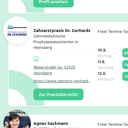
Profil ansehen
Zahnarztpraxis Dr. Gerhards
Freie Termine fü
Zahnmedizinische
Prophylaxeassistenten in
Heinsberg
10.8.
0
Montag
11.8.
1
Weberstraße 5a, 52525
Dienstag
Heinsberg
12.8.
1
Mittwoch
https://www.zahnarzt-gerhards.de/
Zur Praxisübersicht
Agnes Sackmann
Freie Termine fü