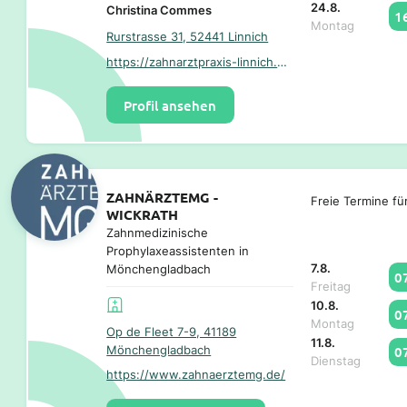
24.8.
Christina Commes
1
Montag
Rurstrasse 31, 52441 Linnich
https://zahnarztpraxis-linnich.de/
Profil ansehen
ZAHNÄRZTEMG -
Freie Termine fü
WICKRATH
Zahnmedizinische
Prophylaxeassistenten in
7.8.
Mönchengladbach
0
Freitag
10.8.
0
Montag
Op de Fleet 7-9, 41189
11.8.
Mönchengladbach
0
Dienstag
https://www.zahnaerztemg.de/