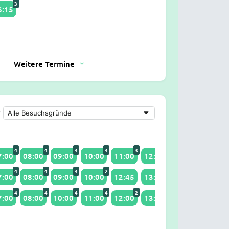
3
6:15
Weitere Termine
r
4
4
4
4
3
2
7:00
08:00
09:00
10:00
11:00
12:15
17:15
18:00
4
4
4
2
7:00
08:00
09:00
10:00
12:45
13:00
14:00
16:00
4
4
4
4
2
3
7:00
08:00
10:00
11:00
12:00
13:00
15:00
16:00