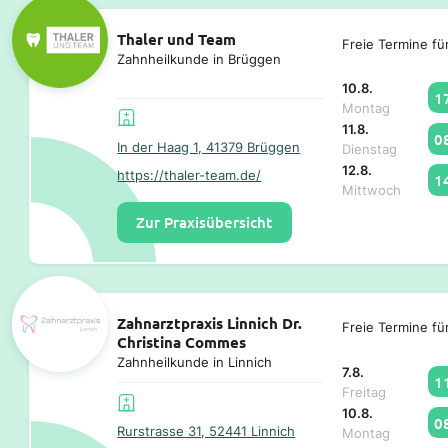
Thaler und Team
Freie Termine fü
Zahnheilkunde in Brüggen
10.8.
1
Montag
11.8.
0
In der Haag 1, 41379 Brüggen
Dienstag
12.8.
https://thaler-team.de/
1
Mittwoch
Zur Praxisübersicht
Zahnarztpraxis Linnich Dr.
Freie Termine fü
Christina Commes
Zahnheilkunde in Linnich
7.8.
1
Freitag
10.8.
0
Rurstrasse 31, 52441 Linnich
Montag