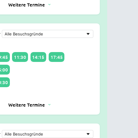
Weitere Termine
r
9:45
11:30
14:15
17:45
6:00
0:30
Weitere Termine
r