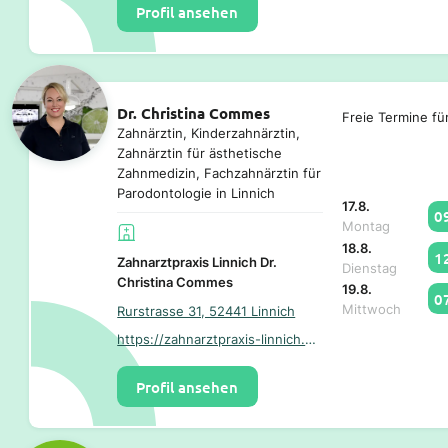
Profil ansehen
Dr. Christina Commes
Freie Termine fü
Zahnärztin, Kinderzahnärztin,
Zahnärztin für ästhetische
Zahnmedizin, Fachzahnärztin für
Parodontologie in Linnich
17.8.
0
Montag
18.8.
1
Zahnarztpraxis Linnich Dr.
Dienstag
Christina Commes
19.8.
0
Mittwoch
Rurstrasse 31, 52441 Linnich
https://zahnarztpraxis-linnich.de/
Profil ansehen