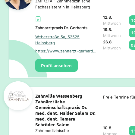
ZMF/ZFA - Zahnmedizinische
Fachassistentin in Heinsberg
12.8.
1
Mittwoch
Zahnarztpraxis Dr. Gerhards
19.8.
1
Mittwoch
Weberstraße 5a, 52525
26.8.
Heinsberg
0
Mittwoch
https://www.zahnarzt-gerhards.de/
Profil ansehen
Zahnvilla Wassenberg
Freie Termine fü
Zahnärztliche
Gemeinschaftspraxis Dr.
med. dent. Haider Salem Dr.
med. dent. Tamara
Schröder-Salem
10.8.
1
Zahnmedizinische
Montag