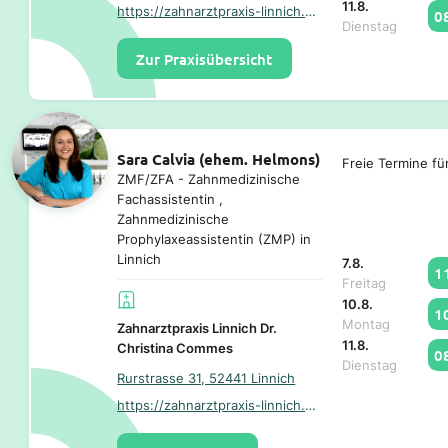
11.8.
https://zahnarztpraxis-linnich.de/
0
Dienstag
Zur Praxisübersicht
Sara Calvia (ehem. Helmons)
Freie Termine fü
ZMF/ZFA - Zahnmedizinische
Fachassistentin ,
Zahnmedizinische
Prophylaxeassistentin (ZMP) in
Linnich
7.8.
1
Freitag
10.8.
1
Montag
Zahnarztpraxis Linnich Dr.
11.8.
Christina Commes
0
Dienstag
Rurstrasse 31, 52441 Linnich
https://zahnarztpraxis-linnich.de/