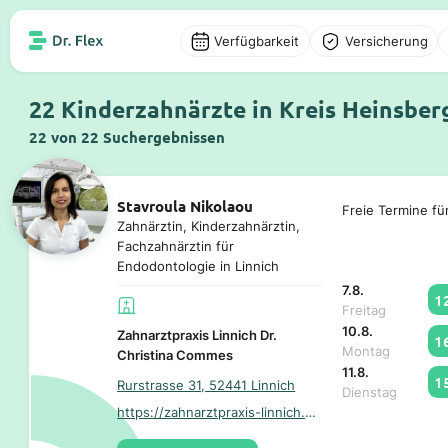
Verfügbarkeit
Versicherung
22 Kinderzahnärzte in Kreis Heinsber
22 von 22 Suchergebnissen
Stavroula Nikolaou
Freie Termine fü
Zahnärztin, Kinderzahnärztin,
Fachzahnärztin für
Endodontologie in Linnich
7.8.
1
Freitag
10.8.
Zahnarztpraxis Linnich Dr.
1
Montag
Christina Commes
11.8.
1
Rurstrasse 31, 52441 Linnich
Dienstag
https://zahnarztpraxis-linnich.de/