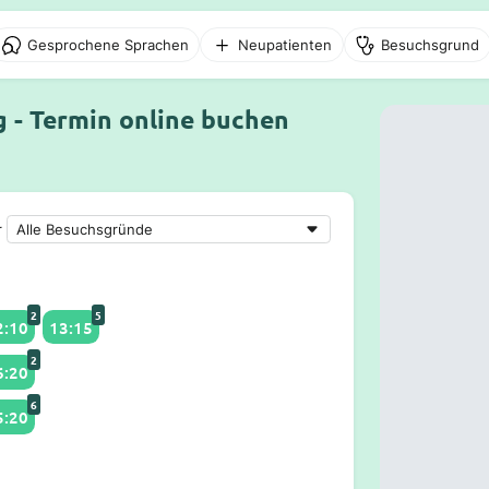
Gesprochene Sprachen
Neupatienten
Besuchsgrund
g - Termin online buchen
r
2
5
2:10
13:15
2
6:20
6
5:20