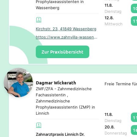
Prophylaxeassistenten in
11.8.
Wassenberg
1
Dienstag
12.8.
1
Mittwoch
Kirchstr. 23, 41849 Wassenberg
https://www.zahnvilla-wassenberg.de/
Zur Praxisübersicht
Dagmar Wickerath
Freie Termine fü
ZMF/ZFA - Zahnmedizinische
Fachassistentin ,
Zahnmedizinische
Prophylaxeassistentin (ZMP) in
Linnich
11.8.
1
Dienstag
20.8.
1
Donnerstag
Zahnarztpraxis Linnich Dr.