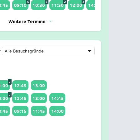
6
2
2
3
5
6
8:45
09:10
10:30
11:30
12:00
14:00
15:20
16:15
Weitere Termine
r
2
1:00
12:45
13:00
2
0:00
12:45
13:00
14:45
8:45
09:15
11:45
14:00