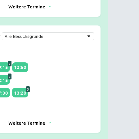
Weitere Termine
r
2
9:15
12:50
2
2:15
5
7:30
13:20
Weitere Termine