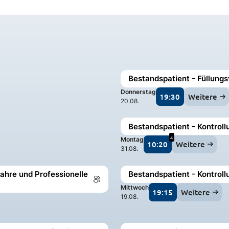
Bestandspatient - Füllungs
Donnerstag
19:30
Weitere
20.08.
Bestandspatient - Kontroll
4
Montag
10:20
Weitere
31.08.
ahre und Professionelle
Bestandspatient - Kontrol
Mittwoch
19:15
Weitere
19.08.