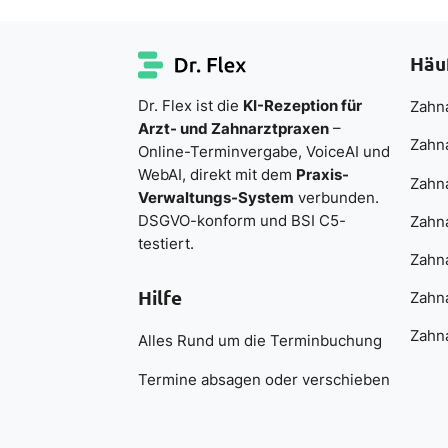
Häu
Dr. Flex ist die
KI-Rezeption für
Zahna
Arzt- und Zahnarztpraxen
–
Zahn
Online-Terminvergabe, VoiceAI und
WebAI, direkt mit dem
Praxis-
Zahn
Verwaltungs-System
verbunden.
DSGVO-konform und BSI C5-
Zahna
testiert.
Zahna
Hilfe
Zahna
Zahna
Alles Rund um die Terminbuchung
Termine absagen oder verschieben