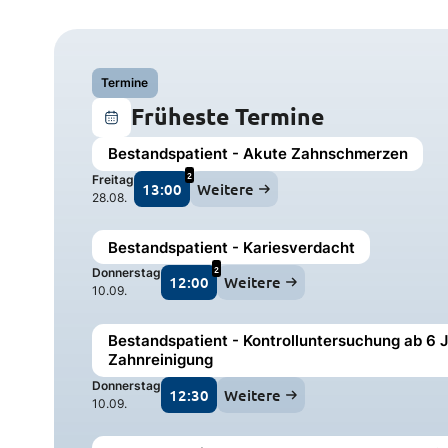
Termine
Früheste Termine
Bestandspatient - Akute Zahnschmerzen
2
Freitag
13:00
Weitere
28.08.
Bestandspatient - Kariesverdacht
2
Donnerstag
12:00
Weitere
10.09.
Bestandspatient - Kontrolluntersuchung ab 6 J
Zahnreinigung
Donnerstag
12:30
Weitere
10.09.